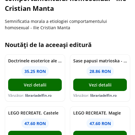
Cristian Manta
Semnificatia morala a etiologiei comportamentului
homosexual - Ilie Cristian Manta
Noutăți de la aceeași editură
Doctrinele esoterice ale islamului - Titus Burckhardt
Sase papusi matrioska - Silvia Buzori
35.25 RON
28.86 RON
Vezi detalii
Vezi detalii
Vânzător:
librariadelfin.ro
Vânzător:
librariadelfin.ro
LEGO RECREATE. Castele
LEGO RECREATE. Magie
47.60 RON
47.60 RON