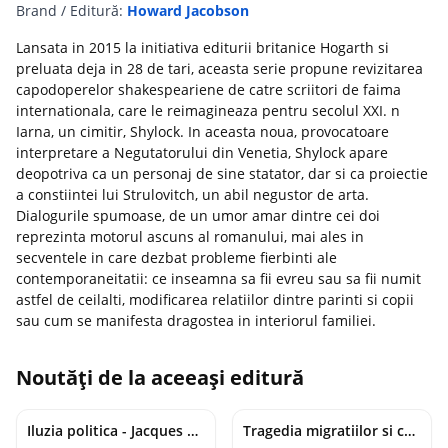
Brand / Editură:
Howard Jacobson
Lansata in 2015 la initiativa editurii britanice Hogarth si
preluata deja in 28 de tari, aceasta serie propune revizitarea
capodoperelor shakespeariene de catre scriitori de faima
internationala, care le reimagineaza pentru secolul XXI. n
Iarna, un cimitir, Shylock. In aceasta noua, provocatoare
interpretare a Negutatorului din Venetia, Shylock apare
deopotriva ca un personaj de sine statator, dar si ca proiectie
a constiintei lui Strulovitch, un abil negustor de arta.
Dialogurile spumoase, de un umor amar dintre cei doi
reprezinta motorul ascuns al romanului, mai ales in
secventele in care dezbat probleme fierbinti ale
contemporaneitatii: ce inseamna sa fii evreu sau sa fii numit
astfel de ceilalti, modificarea relatiilor dintre parinti si copii
sau cum se manifesta dragostea in interiorul familiei.
Noutăți de la aceeași editură
Iluzia politica - Jacques Ellul
Tragedia migratiilor si caderea imperiilor. Sfantul Augustin si noi - Chantal Delsol