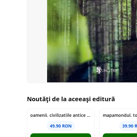
Noutăți de la aceeași editură
oamenii. civilizatiile antice si lucrurile uluitoare pe care le-au creat - jonny marx, charlie davis
49.90 RON
39.90 