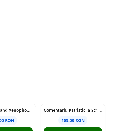
Nationalism and Xenophobia in Post-Soviet Russia - Ioana Madalina Miron
Comentariu Patristic la Scriptura. Vechiul Testament II. Geneza, 12-50 - George Claudiu Tutu, Mark Sheridan, Alexander Baumgarten, Thomas C. Oden
.00 RON
109.00 RON