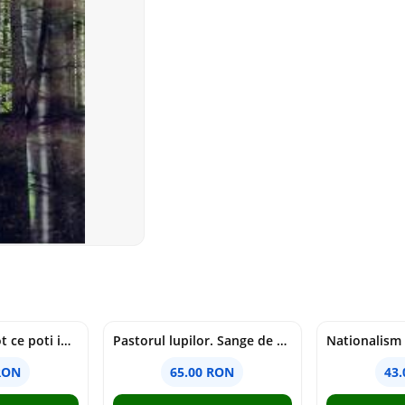
mapamondul. tot ce poti invata dintr-o harta - raquel martin
Pastorul lupilor. Sange de varcolac - Larisa Toader
RON
65.00 RON
43