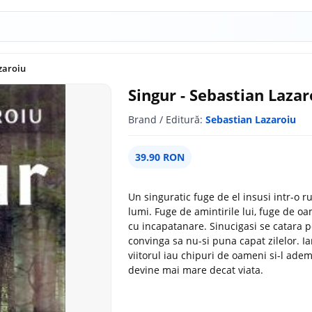
zaroiu
Singur - Sebastian Lazar
Brand / Editură:
Sebastian Lazaroiu
39.90 RON
Un singuratic fuge de el insusi intr-o ru
lumi. Fuge de amintirile lui, fuge de 
cu incapatanare. Sinucigasi se catara pe 
convinga sa nu-si puna capat zilelor. I
viitorul iau chipuri de oameni si-l adem
devine mai mare decat viata.