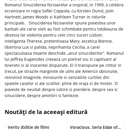
Romanul Sinuciderea fecioarelor a inspirat, in 1999, o celebra
ecranizare in regia Sofiei Coppola, cu Kirsten Dunst, Josh
Hartnett, James Woods si Kathleen Turner in rolurile
principale. Sinuciderea fecioarelor spune povestea unor
barbati ale caror vieti au fost schimbate pentru totdeauna de
obsesia lor violenta pentru cele cinci surori Lisbon:
inteligenta Therese, pretentioasa Mary, ascetica Bonnie,
libertina Lux si palida, neprihanita Cecilia, a carei
spectaculoasa moarte deschide „anul sinuciderilor”. Romanul
lui Jeffrey Eugenides creeaza un portret viu si captivant al
tineretii si al inocentei disparute. El il transpune pe cititor in
trecut, pe strazile marginite de ulmi ale Americii obisnuite,
reinviind imaginile, mirosurile si senzatiile curtilor din
spatele caselor si ale scolilor, pline de vraja si de mister. O
poveste de neuitat despre iubire si pierdere, despre sex si
sinucidere, despre amintiri si fantezie.
Noutăți de la aceeași editură
Verity (Ediție de film)
Voracious. Seria Edge of Darkness Vol.2