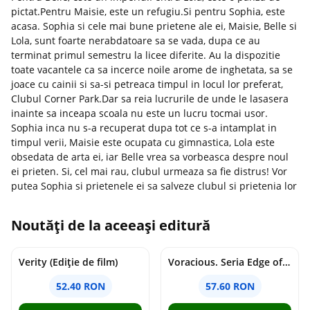
pictat.Pentru Maisie, este un refugiu.Si pentru Sophia, este
acasa. Sophia si cele mai bune prietene ale ei, Maisie, Belle si
Lola, sunt foarte nerabdatoare sa se vada, dupa ce au
terminat primul semestru la licee diferite. Au la dispozitie
toate vacantele ca sa incerce noile arome de inghetata, sa se
joace cu cainii si sa-si petreaca timpul in locul lor preferat,
Clubul Corner Park.Dar sa reia lucrurile de unde le lasasera
inainte sa inceapa scoala nu este un lucru tocmai usor.
Sophia inca nu s-a recuperat dupa tot ce s-a intamplat in
timpul verii, Maisie este ocupata cu gimnastica, Lola este
obsedata de arta ei, iar Belle vrea sa vorbeasca despre noul
ei prieten. Si, cel mai rau, clubul urmeaza sa fie distrus! Vor
putea Sophia si prietenele ei sa salveze clubul si prietenia lor
Noutăți de la aceeași editură
Verity (Ediție de film)
Voracious. Seria Edge of Darkness Vol.2
52.40 RON
57.60 RON