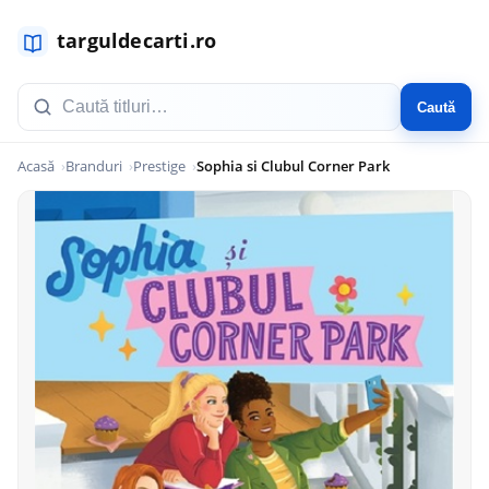
Caută
Acasă
Branduri
Prestige
Sophia si Clubul Corner Park