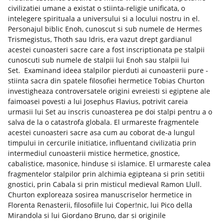
civilizatiei umane a existat o stiinta-religie unificata, o
intelegere spirituala a universului si a locului nostru in el.
Personajul biblic Enoh, cunoscut si sub numele de Hermes
Trismegistus, Thoth sau Idris, era vazut drept gardianul
acestei cunoasteri sacre care a fost inscriptionata pe stalpii
cunoscuti sub numele de stalpii lui Enoh sau stalpii lui
Set. Examinand ideea stalpilor pierduti ai cunoasterii pure -
stiinta sacra din spatele filosofiei hermetice Tobias Churton
investigheaza controversatele origini evreiesti si egiptene ale
faimoasei povesti a lui Josephus Flavius, potrivit careia
urmasii lui Set au inscris cunoasterea pe doi stalpi pentru a o
salva de la o catastrofa globala. El urmareste fragmentele
acestei cunoasteri sacre asa cum au coborat de-a lungul
timpului in cercurile initiatice, influentand civilizatia prin
intermediul cunoasterii mistice hermetice, gnostice,
cabalistice, masonice, hinduse si islamice. El urmareste calea
fragmentelor stalpilor prin alchimia egipteana si prin setitii
gnostici, prin Cabala si prin misticul medieval Ramon Llull.
Churton exploreaza sosirea manuscriselor hermetice in
Florenta Renasterii, filosofiile lui Coper!nic, lui Pico della
Mirandola si lui Giordano Bruno, dar si originile