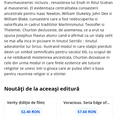
francmasoneriei, inclusiv , renasterea lui Enoh in Ritul Scotian
al masoneriei. El evidentiaza centralitatea cunoasterii
ancestrale pentru Isaac Newton, William Stukeley, John Dee si
William Blake, cunoastere care a fost redescoperita si
valorificata in cadrul traditiilor Martinismului, Teosofiei si
Thelemei. Churton desluseste, de asemenea, ce a vrut sa
spuna Josephus Flavius atunci cand a afirmat ca un stalp setit
se mai afla inca in picioare in tinutul Seiridic : tinutul
adoratorilor lui Sirius. Ilustrand modul in care stalpii pierduti
devin un simbol semnificativ pentru secolul XXI, cu scopul de
a ne redobandi mostenirea ancestrala, Churton dezvaluie in
cele din urma modul in care firele ezoterice ale tuturor
religiilor se unesc intr-o gnoza care ar putea oferi o baza
pentru reunirea religiei si a stiintei
Noutăți de la aceeași editură
Verity (Ediție de film)
Voracious. Seria Edge of Darkness Vol.2
52.40 RON
57.60 RON