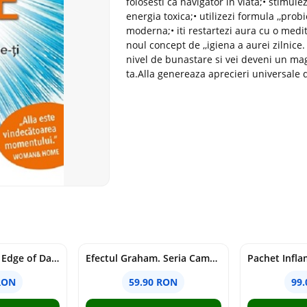
folosesti ca navigator in viata;• stimul
energia toxica;• utilizezi formula ,,prob
moderna;• iti restartezi aura cu o medit
noul concept de ,,igiena a aurei zilnice.
nivel de bunastare si vei deveni un magn
ta.Alla genereaza aprecieri universale d
Voracious. Seria Edge of Darkness Vol.2
Efectul Graham. Seria Campus Diaries Vol.1
RON
59.90 RON
99