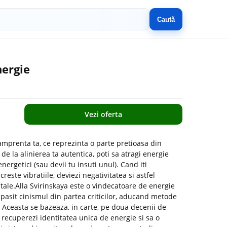
Caută
nergie
Vezi oferta
amprenta ta, ce reprezinta o parte pretioasa din
de la alinierea ta autentica, poti sa atragi energie
energetici (sau devii tu insuti unul). Cand iti
creste vibratiile, deviezi negativitatea si astfel
 tale.Alla Svirinskaya este o vindecatoare de energie
depasit cinismul din partea criticilor, aducand metode
. Aceasta se bazeaza, in carte, pe doua decenii de
i recuperezi identitatea unica de energie si sa o