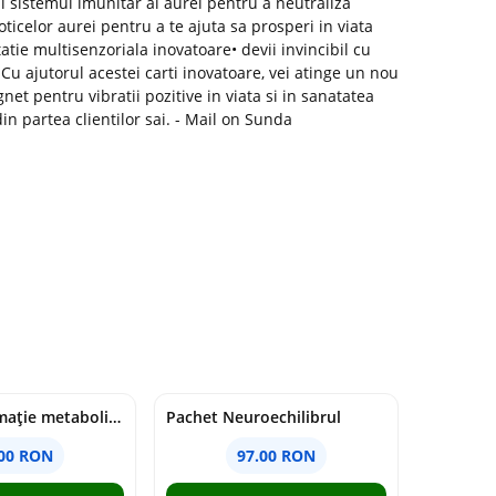
ezi sistemul imunitar al aurei pentru a neutraliza
ioticelor aurei pentru a te ajuta sa prosperi in viata
atie multisenzoriala inovatoare• devii invincibil cu
 Cu ajutorul acestei carti inovatoare, vei atinge un nou
et pentru vibratii pozitive in viata si in sanatatea
in partea clientilor sai. - Mail on Sunda
Pachet Inflamație metabolism și creier
Pachet Neuroechilibrul
.00 RON
97.00 RON