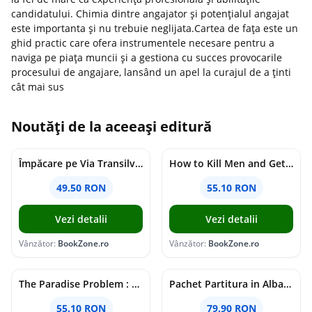
candidatului. Chimia dintre angajator și potențialul angajat
este importanta și nu trebuie neglijata.Cartea de fața este un
ghid practic care ofera instrumentele necesare pentru a
naviga pe piața muncii și a gestiona cu succes provocarile
procesului de angajare, lansând un apel la curajul de a ținti
cât mai sus
Noutăți de la aceeași editură
Împăcare pe Via Transilvanica
How to Kill Men and Get Away With It : Book 1
49.50 RON
55.10 RON
Vezi detalii
Vezi detalii
Vânzător:
BookZone.ro
Vânzător:
BookZone.ro
The Paradise Problem : A sparkling opposites-attract fake-dating romance
Pachet Partitura in Albastru
55.10 RON
79.90 RON