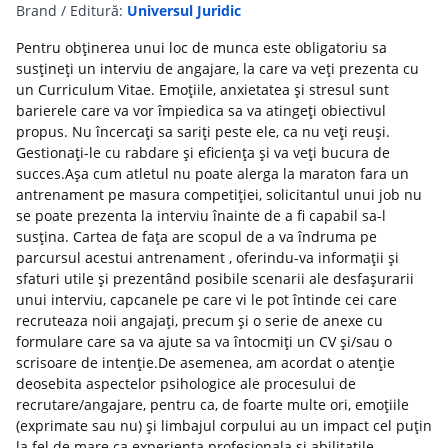
Brand / Editură:
Universul Juridic
Pentru obținerea unui loc de munca este obligatoriu sa
susțineți un interviu de angajare, la care va veți prezenta cu
un Curriculum Vitae. Emoțiile, anxietatea și stresul sunt
barierele care va vor împiedica sa va atingeți obiectivul
propus. Nu încercați sa sariți peste ele, ca nu veți reuși.
Gestionați-le cu rabdare și eficiența și va veți bucura de
succes.Așa cum atletul nu poate alerga la maraton fara un
antrenament pe masura competiției, solicitantul unui job nu
se poate prezenta la interviu înainte de a fi capabil sa-l
susțina. Cartea de fața are scopul de a va îndruma pe
parcursul acestui antrenament , oferindu-va informații și
sfaturi utile și prezentând posibile scenarii ale desfașurarii
unui interviu, capcanele pe care vi le pot întinde cei care
recruteaza noii angajați, precum și o serie de anexe cu
formulare care sa va ajute sa va întocmiți un CV și/sau o
scrisoare de intenție.De asemenea, am acordat o atenție
deosebita aspectelor psihologice ale procesului de
recrutare/angajare, pentru ca, de foarte multe ori, emoțiile
(exprimate sau nu) și limbajul corpului au un impact cel puțin
la fel de mare ca experiența profesionala și abilitațile