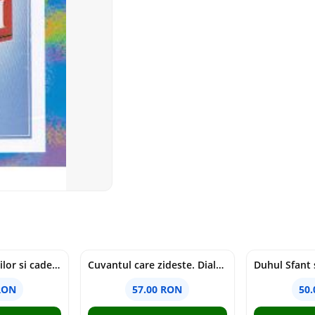
Tragedia migratiilor si caderea imperiilor. Sfantul Augustin si noi - Chantal Delsol
Cuvantul care zideste. Dialoguri - Vartan Arachelian
RON
57.00 RON
50