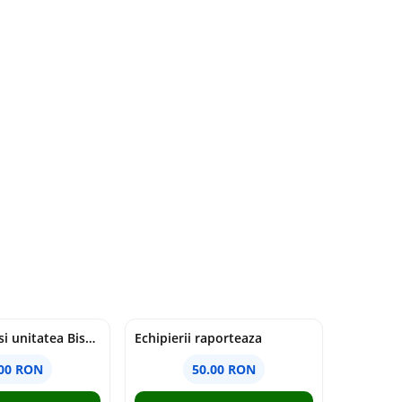
Duhul Sfant si unitatea Bisericii. Jurnal de Conciliu - Andre Scrima
Echipierii raporteaza
.00 RON
50.00 RON