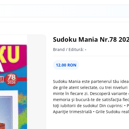
Sudoku Mania Nr.78 20
Brand / Editură:
-
12.00 RON
Sudoku Mania este partenerul tău ideal
de grile atent selectate, cu trei niveluri
minte în fiecare zi. Descoperă variante 
memoria și bucură-te de satisfacția fie
toți iubitorii de sudoku! Din cuprins: • P
Apariție trimestrială • Grile Sudoku rea