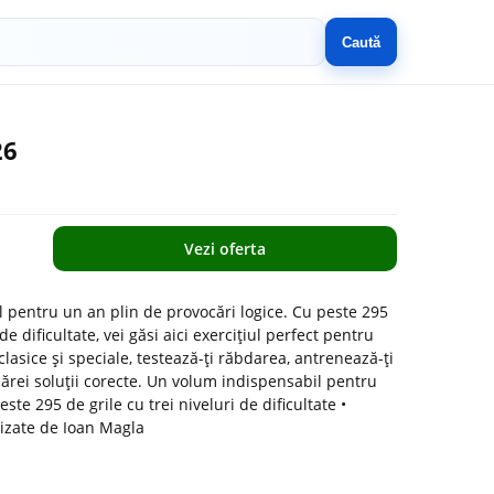
Caută
26
Vezi oferta
 pentru un an plin de provocări logice. Cu peste 295
 de dificultate, vei găsi aici exercițiul perfect pentru
clasice și speciale, testează-ți răbdarea, antrenează-ți
cărei soluții corecte. Un volum indispensabil pentru
este 295 de grile cu trei niveluri de dificultate •
lizate de Ioan Magla