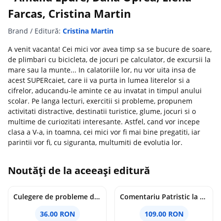
Farcas, Cristina Martin
Brand / Editură:
Cristina Martin
A venit vacanta! Cei mici vor avea timp sa se bucure de soare,
de plimbari cu bicicleta, de jocuri pe calculator, de excursii la
mare sau la munte... In calatoriile lor, nu vor uita insa de
acest SUPERcaiet, care ii va purta in lumea literelor si a
cifrelor, aducandu-le aminte ce au invatat in timpul anului
scolar. Pe langa lecturi, exercitii si probleme, propunem
activitati distractive, destinatii turistice, glume, jocuri si o
multime de curiozitati interesante. Astfel, cand vor incepe
clasa a V-a, in toamna, cei mici vor fi mai bine pregatiti, iar
parintii vor fi, cu siguranta, multumiti de evolutia lor.
Noutăți de la aceeași editură
Culegere de probleme de matematica - Clasa 8 - Ioana Monalisa Manea, Cristina Neagoe
Comentariu Patristic la Scriptura. Vechiul Testament II. Geneza, 12-50 - George Claudiu Tutu, Mark Sheridan, Alexander Baumgarten, Thomas C. Oden
36.00 RON
109.00 RON