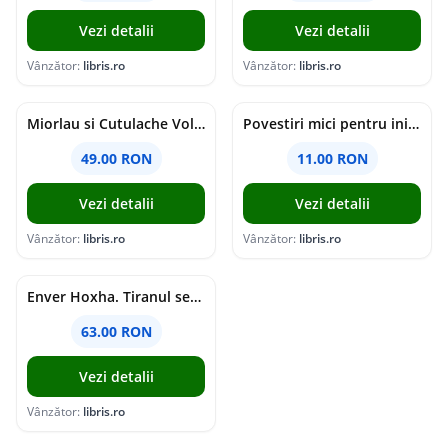
Vezi detalii
Vezi detalii
Vânzător:
libris.ro
Vânzător:
libris.ro
Miorlau si Cutulache Vol.1: Cu bicicleta pana la Luna - Timo Parvela
Povestiri mici pentru inimi mari - Adrian Chiaga, Cristina Chiaga
49.00 RON
11.00 RON
Vezi detalii
Vezi detalii
Vânzător:
libris.ro
Vânzător:
libris.ro
Enver Hoxha. Tiranul secolului al XX-lea - Rober C. Austin, Artan R. Hoxha
63.00 RON
Vezi detalii
Vânzător:
libris.ro