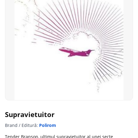
Supravietuitor
Brand / Editură:
Polirom
Tender Branson, ultimul supravietuitor al unei secte