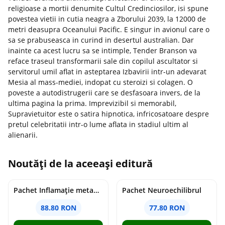
religioase a mortii denumite Cultul Credinciosilor, isi spune
povestea vietii in cutia neagra a Zborului 2039, la 12000 de
metri deasupra Oceanului Pacific. E singur in avionul care o
sa se prabuseasca in curind in desertul australian. Dar
inainte ca acest lucru sa se intimple, Tender Branson va
reface traseul transformarii sale din copilul ascultator si
servitorul umil aflat in asteptarea Izbavirii intr-un adevarat
Mesia al mass-mediei, indopat cu steroizi si colagen. O
poveste a autodistrugerii care se desfasoara invers, de la
ultima pagina la prima. Imprevizibil si memorabil,
Supravietuitor este o satira hipnotica, infricosatoare despre
pretul celebritatii intr-o lume aflata in stadiul ultim al
alienarii.
Noutăți de la aceeași editură
Pachet Inflamație metabolism și creier
Pachet Neuroechilibrul
88.80 RON
77.80 RON