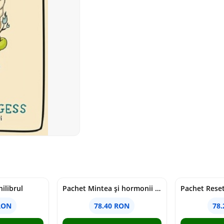
ilibrul
Pachet Mintea și hormonii tăi
RON
78.40 RON
78