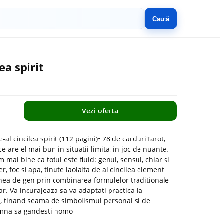
Caută
ea spirit
Vezi oferta
-al cincilea spirit (112 pagini)• 78 de carduriTarot,
 are el mai bun in situatii limita, in joc de nuante.
 mai bine ca totul este fluid: genul, sensul, chiar si
, foc si apa, tinute laolalta de al cincilea element:
iunea de gen prin combinarea formulelor traditionale
r. Va incurajeaza sa va adaptati practica la
a, tinand seama de simbolismul personal si de
eamna sa gandesti homo