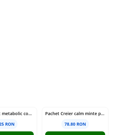
Pachet Reset metabolic complet
Pachet Creier calm minte puternică
.25 RON
78.80 RON