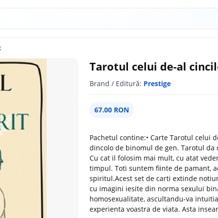
t
Tarotul celui de-al cincil
Brand / Editură:
Prestige
67.00 RON
Pachetul contine:• Carte Tarotul celui de
dincolo de binomul de gen. Tarotul da ce
Cu cat il folosim mai mult, cu atat vedem
timpul. Toti suntem fiinte de pamant, aer
spiritul.Acest set de carti extinde not
cu imagini iesite din norma sexului bina
homosexualitate, ascultandu-va intuiti
experienta voastra de viata. Asta ins