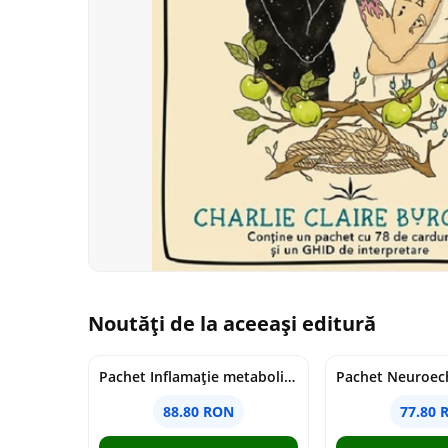
Noutăți de la aceeași editură
Pachet Inflamație metabolism și creier
Pachet Neuroech
88.80 RON
77.80 