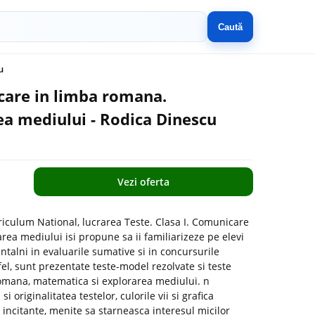
Caută
u
icare in limba romana.
a mediului - Rodica Dinescu
Vezi oferta
iculum National, lucrarea Teste. Clasa I. Comunicare
ea mediului isi propune sa ii familiarizeze pe elevi
 intalni in evaluarile sumative si in concursurile
fel, sunt prezentate teste-model rezolvate si teste
omana, matematica si explorarea mediului. n
 originalitatea testelor, culorile vii si grafica
 incitante, menite sa starneasca interesul micilor