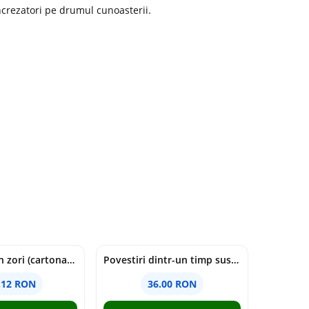
increzatori pe drumul cunoasterii.
cine moare in zori (cartonata) - holly jackson
Povestiri dintr-un timp suspendat - Simona Mihutiu
.12 RON
36.00 RON