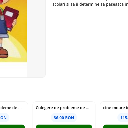
scolari si sa ii determine sa paseasca 
Culegere de probleme de matematica - Clasa 6 - Ioana Monalisa Manea, Cristina Neagoe
Culegere de probleme de matematica - Clasa 5 - Ioana Monalisa Manea, Cristina Neagoe
RON
36.00 RON
115