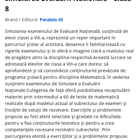
8
Brand / Editură:
Paralela 45
Simularea examenului de Evaluare Națională, susținută de
elevii clasei a VIII-a, reprezintă un reper important în
parcursul școlar al acestora, deoarece îi familiarizează cu
rigorile examenului și le oferă o imagine clară a nivelului real
de pregătire atins la disciplina respectivă.Această lucrare se
adresează elevilor de clasa a VIII-a care doresc să
aprofundeze și să consolideze conținuturile prevăzute de
programa școlară pentru disciplina Matematică, în vederea
susținerii examenului de Simulare a Evaluării
Naționale.Culegerea de față oferă posibilitatea recapitulării
materiei prin intermediul a 60 de teste de matematică
realizate după modelul actual al subiectului de examen și
însoțite de soluții de rezolvare. Exercițiile și problemele
propuse au fost atent selectate și gradate ca dificultate,
pentru a fixa conținuturile teoretice și pentru a crea
competențele necesare rezolvării subiectelor. Prin
parcurgerea atentă a exercițiilor și a problemelor propuse,