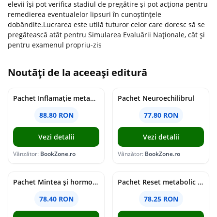
elevii își pot verifica stadiul de pregătire și pot acționa pentru
remedierea eventualelor lipsuri în cunoștințele
dobândite.Lucrarea este utilă tuturor celor care doresc să se
pregătească atât pentru Simularea Evaluării Naționale, cât și
pentru examenul propriu-zis
Noutăți de la aceeași editură
Pachet Inflamație metabolism și creier
Pachet Neuroechilibrul
88.80 RON
77.80 RON
Vezi detalii
Vezi detalii
Vânzător:
BookZone.ro
Vânzător:
BookZone.ro
Pachet Mintea și hormonii tăi
Pachet Reset metabolic complet
78.40 RON
78.25 RON