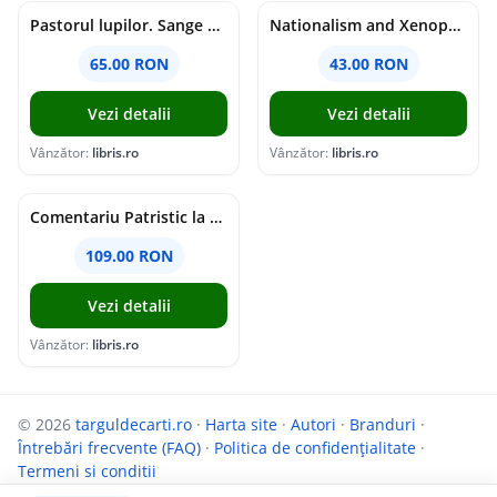
Pastorul lupilor. Sange de varcolac - Larisa Toader
Nationalism and Xenophobia in Post-Soviet Russia - Ioana Madalina Miron
65.00 RON
43.00 RON
Vezi detalii
Vezi detalii
Vânzător:
libris.ro
Vânzător:
libris.ro
Comentariu Patristic la Scriptura. Vechiul Testament II. Geneza, 12-50 - George Claudiu Tutu, Mark Sheridan, Alexander Baumgarten, Thomas C. Oden
109.00 RON
Vezi detalii
Vânzător:
libris.ro
© 2026
targuldecarti.ro
·
Harta site
·
Autori
·
Branduri
·
Întrebări frecvente (FAQ)
·
Politica de confidențialitate
·
Termeni si conditii