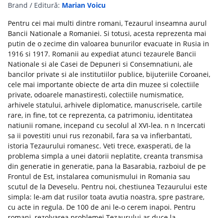
Brand / Editură:
Marian Voicu
Pentru cei mai multi dintre romani, Tezaurul inseamna aurul
Bancii Nationale a Romaniei. Si totusi, acesta reprezenta mai
putin de o zecime din valoarea bunurilor evacuate in Rusia in
1916 si 1917. Romanii au expediat atunci tezaurele Bancii
Nationale si ale Casei de Depuneri si Consemnatiuni, ale
bancilor private si ale institutiilor publice, bijuteriile Coroanei,
cele mai importante obiecte de arta din muzee si colectiile
private, odoarele manastiresti, colectiile numismatice,
arhivele statului, arhivele diplomatice, manuscrisele, cartile
rare, in fine, tot ce reprezenta, ca patrimoniu, identitatea
natiunii romane, incepand cu secolul al XVI-lea. n n Incercati
sa ii povestiti unui rus rezonabil, fara sa va infierbantati,
istoria Tezaurului romanesc. Veti trece, exasperati, de la
problema simpla a unei datorii neplatite, creanta transmisa
din generatie in generatie, pana la Basarabia, razboiul de pe
Frontul de Est, instalarea comunismului in Romania sau
scutul de la Deveselu. Pentru noi, chestiunea Tezaurului este
simpla: le-am dat rusilor toata avutia noastra, spre pastrare,
cu acte in regula. De 100 de ani le-o cerem inapoi. Pentru
romani, rezolvarea problemei Tezaurului ar duce la