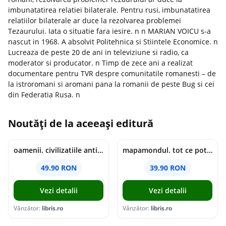
imbunatatirea relatiei bilaterale. Pentru rusi, imbunatatirea
relatiilor bilaterale ar duce la rezolvarea problemei
Tezaurului. Iata o situatie fara iesire. n n MARIAN VOICU s-a
nascut in 1968. A absolvit Politehnica si Stiintele Economice. n
Lucreaza de peste 20 de ani in televiziune si radio, ca
moderator si producator. n Timp de zece ani a realizat
documentare pentru TVR despre comunitatile romanesti – de
la istroromani si aromani pana la romanii de peste Bug si cei
din Federatia Rusa. n
Noutăți de la aceeași editură
oamenii. civilizatiile antice si lucrurile uluitoare pe care le-au creat - jonny marx, charlie davis
mapamondul. tot ce poti invata dintr-o harta - raquel martin
49.90 RON
39.90 RON
Vezi detalii
Vezi detalii
Vânzător:
libris.ro
Vânzător:
libris.ro