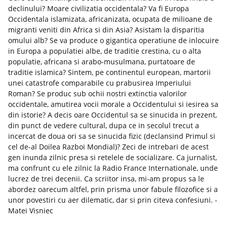
declinului? Moare civilizatia occidentala? Va fi Europa
Occidentala islamizata, africanizata, ocupata de milioane de
migranti veniti din Africa si din Asia? Asistam la disparitia
omului alb? Se va produce o gigantica operatiune de inlocuire
in Europa a populatiei albe, de traditie crestina, cu o alta
populatie, africana si arabo-musulmana, purtatoare de
traditie islamica? Sintem, pe continentul european, martorii
unei catastrofe comparabile cu prabusirea Imperiului
Roman? Se produc sub ochii nostri extinctia valorilor
occidentale, amutirea vocii morale a Occidentului si iesirea sa
din istorie? A decis oare Occidentul sa se sinucida in prezent,
din punct de vedere cultural, dupa ce in secolul trecut a
incercat de doua ori sa se sinucida fizic (declansind Primul si
cel de-al Doilea Razboi Mondial)? Zeci de intrebari de acest
gen inunda zilnic presa si retelele de socializare. Ca jurnalist,
ma confrunt cu ele zilnic la Radio France Internationale, unde
lucrez de trei decenii. Ca scriitor insa, mi-am propus sa le
abordez oarecum altfel, prin prisma unor fabule filozofice si a
unor povestiri cu aer dilematic, dar si prin citeva confesiuni. -
Matei Visniec