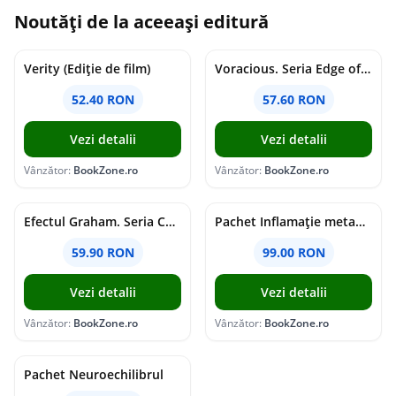
Noutăți de la aceeași editură
Verity (Ediție de film)
Voracious. Seria Edge of Darkness Vol.2
52.40 RON
57.60 RON
Vezi detalii
Vezi detalii
Vânzător:
BookZone.ro
Vânzător:
BookZone.ro
Efectul Graham. Seria Campus Diaries Vol.1
Pachet Inflamație metabolism și creier
59.90 RON
99.00 RON
Vezi detalii
Vezi detalii
Vânzător:
BookZone.ro
Vânzător:
BookZone.ro
Pachet Neuroechilibrul