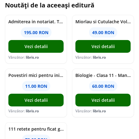
Noutăți de la aceeași editură
Admiterea in notariat. Teste grila si sinteze teoretice Ed.11 - Adina-Renate Motica, Oana-Elena Buzincu, Veronica Stan
Miorlau si Cutulache Vol.1: Cu bicicleta pana la Luna - Timo Parvela
195.00 RON
49.00 RON
Vezi detalii
Vezi detalii
Vânzător:
libris.ro
Vânzător:
libris.ro
Povestiri mici pentru inimi mari - Adrian Chiaga, Cristina Chiaga
Biologie - Clasa 11 - Manual - Elena Crocnan, Irina Angheluta
11.00 RON
60.00 RON
Vezi detalii
Vezi detalii
Vânzător:
libris.ro
Vânzător:
libris.ro
111 retete pentru ficat gras - Oscar Vetrun, Armin Michael