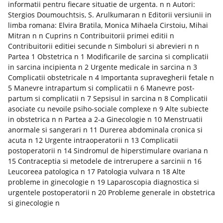
informatii pentru fiecare situatie de urgenta. n n Autori:
Stergios Doumouchtsis, S. Arulkumaran n Editorii versiunii in
limba romana: Elvira Bratila, Monica Mihaela Cirstoiu, Mihai
Mitran n n Cuprins n Contribuitorii primei editii n
Contribuitorii editiei secunde n Simboluri si abrevieri n n
Partea 1 Obstetrica n 1 Modificarile de sarcina si complicatii
in sarcina incipienta n 2 Urgente medicale in sarcina n 3
Complicatii obstetricale n 4 Importanta supravegherii fetale n
5 Manevre intrapartum si complicatii n 6 Manevre post-
partum si complicatii n 7 Sepsisul in sarcina n 8 Complicatii
asociate cu nevoile psiho-sociale complexe n 9 Alte subiecte
in obstetrica n n Partea a 2-a Ginecologie n 10 Menstruatii
anormale si sangerari n 11 Durerea abdominala cronica si
acuta n 12 Urgente intraoperatorii n 13 Complicatii
postoperatorii n 14 Sindromul de hiperstimulare ovariana n
15 Contraceptia si metodele de intrerupere a sarcinii n 16
Leucoreea patologica n 17 Patologia vulvara n 18 Alte
probleme in ginecologie n 19 Laparoscopia diagnostica si
urgentele postoperatorii n 20 Probleme generale in obstetrica
si ginecologie n