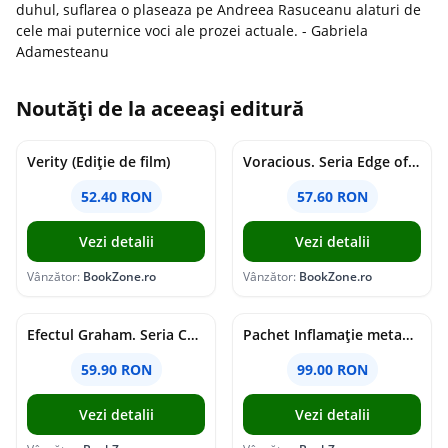
duhul, suflarea o plaseaza pe Andreea Rasuceanu alaturi de
cele mai puternice voci ale prozei actuale. - Gabriela
Adamesteanu
Noutăți de la aceeași editură
Verity (Ediție de film)
Voracious. Seria Edge of Darkness Vol.2
52.40 RON
57.60 RON
Vezi detalii
Vezi detalii
Vânzător:
BookZone.ro
Vânzător:
BookZone.ro
Efectul Graham. Seria Campus Diaries Vol.1
Pachet Inflamație metabolism și creier
59.90 RON
99.00 RON
Vezi detalii
Vezi detalii