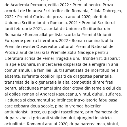
de Academia Romana, editia 2022 • Premiul pentru Proza
acordat de Uniunea Scriitorilor din Romania, Filiala Dobrogea,
2022 • Premiul Cartea de proza a anului 2020, oferit de
Uniunea Scriitorilor din Romania, 2021 • Premiul Scriitorul
lunii februarie 2021, acordat de Uniunea Scriitorilor din
Romania • Roman aflat pe lista scurta la Premiul Uniunii
Europene pentru Literatura, 2022 • Roman nominalizat la
Premiile revistei Observator cultural, Premiul National de
Proza Ziarul de Iasi si la Premiile Sofia Nadejde pentru
Literatura scrisa de Femei Tragedia unui frontierist, disparut
in apele Dunarii, in incercarea disperata de a emigra in anii
comunismului, a familiei lui, traumatizata de incertitudine si
absenta, suferinta copiilor lipsiti de dragostea parentala,
transmisa de la o generatie la alta, competitia dintre frati
pentru afectiunea mamei sint doar citeva din temele celui de
al doilea roman al Andreei Rasuceanu, Vintul, duhul, suflarea.
Fictiunea si documentul se intilnesc intr-o istorie fabuloasa
care coboara doua secole, pina in vremea boierilor
antiunionisti, trece, cu pagini rascolitoare, prin foametea de
dupa razboi si prin anii stalinismului, ajungind in stricta
actualitate. Romanul anului 2020, dupa parerea mea, Vintul,