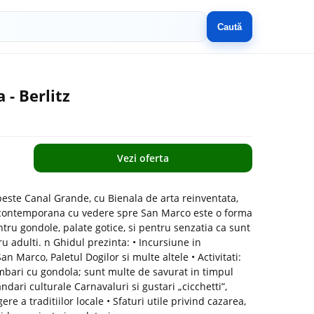
Caută
 - Berlitz
Vezi oferta
peste Canal Grande, cu Bienala de arta reinventata,
a contemporana cu vedere spre San Marco este o forma
pentru gondole, palate gotice, si pentru senzatia ca sunt
u adulti. n Ghidul prezinta: • Incursiune in
San Marco, Paletul Dogilor si multe altele • Activitati:
limbari cu gondola; sunt multe de savurat in timpul
dari culturale Carnavaluri si gustari „cicchetti”,
re a traditiilor locale • Sfaturi utile privind cazarea,