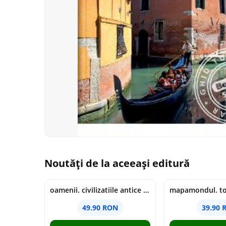
Noutăți de la aceeași editură
oamenii. civilizatiile antice si lucrurile uluitoare pe care le-au creat - jonny marx, charlie davis
49.90 RON
39.90 