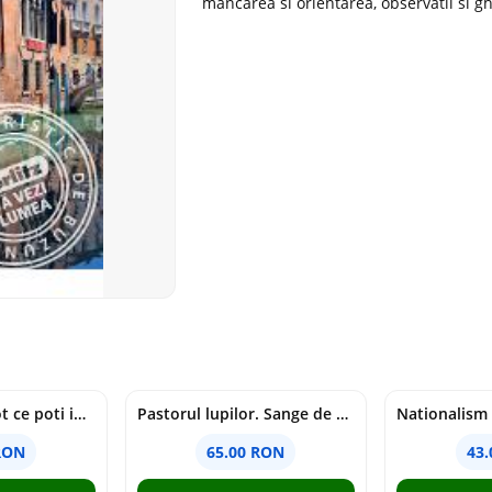
mancarea si orientarea, observatii si gh
mapamondul. tot ce poti invata dintr-o harta - raquel martin
Pastorul lupilor. Sange de varcolac - Larisa Toader
RON
65.00 RON
43