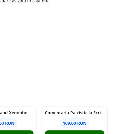
idare avizata in calatorie
Nationalism and Xenophobia in Post-Soviet Russia - Ioana Madalina Miron
Comentariu Patristic la Scriptura. Vechiul Testament II. Geneza, 12-50 - George Claudiu Tutu, Mark Sheridan, Alexander Baumgarten, Thomas C. Oden
.00 RON
109.00 RON