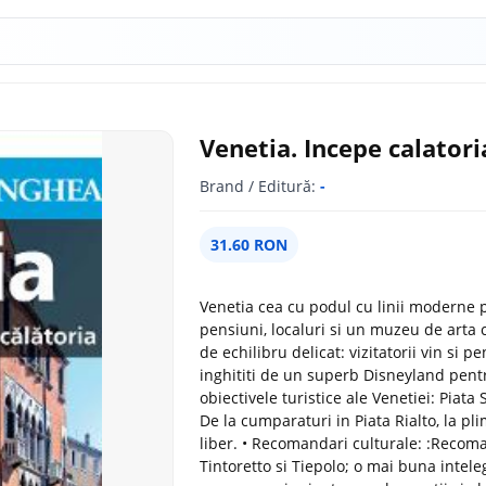
Venetia. Incepe calatoria
Brand / Editură:
-
31.60 RON
Venetia cea cu podul cu linii moderne 
pensiuni, localuri si un muzeu de art
de echilibru delicat: vizitatorii vin si 
inghititi de un superb Disneyland pentr
obiectivele turistice ale Venetiei: Piata 
De la cumparaturi in Piata Rialto, la p
liber. • Recomandari culturale: :Recoman
Tintoretto si Tiepolo; o mai buna intelege