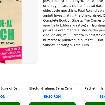
povesti din vremuri ingrozitoare, poves
unui regim caruia nu i-ar fi pasat daca 
obiectivele meschine. Paul Roland este 
aminti Investigating the Unexplained, 
Complete Book of Ghosts, The Crimes of
aparitie la Editura Prestige) si Hauntin
privire la evenimentele istorice din per
cinci de ani, Paul lucreaza in calitate 
numeroase publicatii din Regatul Unit,
Sunday, Kerrang si Total Film
Voracious. Seria Edge of Darkness Vol.2
Efectul Graham. Seria Campus Diaries Vol.1
RON
59.90 RON
99