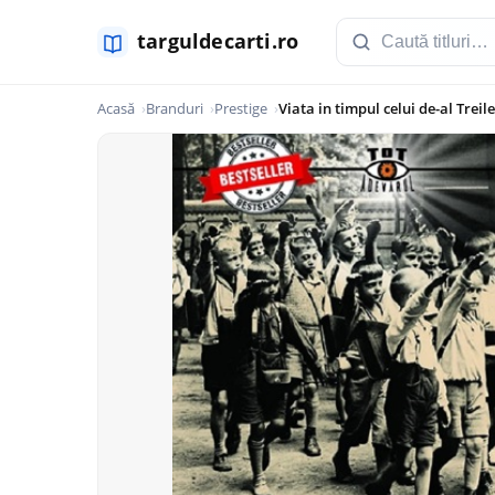
Acasă
Branduri
Prestige
Viata in timpul celui de-al Treil