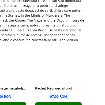
tite de oameni obisnuiti care au trait sub dominatia
ar fi distrus intreaga tara pentru a-si atinge
autorul a peste douazeci de carti, dintre care putem
Crime Scenes, In the Minds of Murderers, The
 Jack the Ripper, The Nazis and the Occult (in curs de
gs. In aceasta carte, autorul prezinta un studiu cu
ioada celui de-al Treilea Reich. De peste douazeci si
de scriitor si autor de recenzii independent pentru
 avand o contributie constanta pentru The Mail on
Pachet Inflamație metabolism și creier
Pachet Neuroechilibrul
.00 RON
97.00 RON