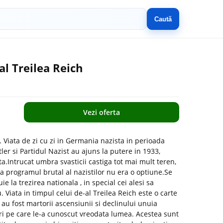
Caută
al Treilea Reich
Vezi oferta
h. Viata de zi cu zi in Germania nazista in perioada
er si Partidul Nazist au ajuns la putere in 1933,
.Intrucat umbra svasticii castiga tot mai mult teren,
ca programul brutal al nazistilor nu era o optiune.Se
 la trezirea nationala , in special cei alesi sa
. Viata in timpul celui de-al Treilea Reich este o carte
 au fost martorii ascensiunii si declinului unuia
uri pe care le-a cunoscut vreodata lumea. Acestea sunt