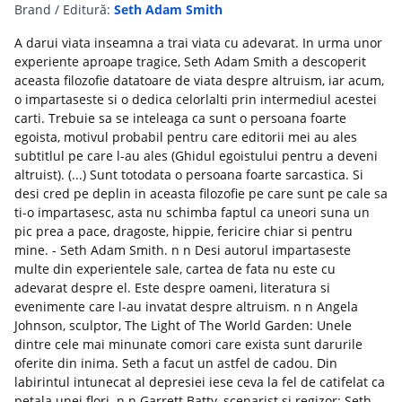
Brand / Editură:
Seth Adam Smith
A darui viata inseamna a trai viata cu adevarat. In urma unor
experiente aproape tragice, Seth Adam Smith a descoperit
aceasta filozofie datatoare de viata despre altruism, iar acum,
o impartaseste si o dedica celorlalti prin intermediul acestei
carti. Trebuie sa se inteleaga ca sunt o persoana foarte
egoista, motivul probabil pentru care editorii mei au ales
subtitlul pe care l-au ales (Ghidul egoistului pentru a deveni
altruist). (...) Sunt totodata o persoana foarte sarcastica. Si
desi cred pe deplin in aceasta filozofie pe care sunt pe cale sa
ti-o impartasesc, asta nu schimba faptul ca uneori suna un
pic prea a pace, dragoste, hippie, fericire chiar si pentru
mine. - Seth Adam Smith. n n Desi autorul impartaseste
multe din experientele sale, cartea de fata nu este cu
adevarat despre el. Este despre oameni, literatura si
evenimente care l-au invatat despre altruism. n n Angela
Johnson, sculptor, The Light of The World Garden: Unele
dintre cele mai minunate comori care exista sunt darurile
oferite din inima. Seth a facut un astfel de cadou. Din
labirintul intunecat al depresiei iese ceva la fel de catifelat ca
petala unei flori. n n Garrett Batty, scenarist si regizor: Seth