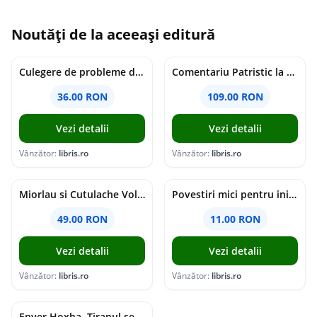
Noutăți de la aceeași editură
Culegere de probleme de matematica - Clasa 8 - Ioana Monalisa Manea, Cristina Neagoe
Comentariu Patristic la Scriptura. Vechiul Testament II. Geneza, 12-50 - George Claudiu Tutu, Mark Sheridan, Alexander Baumgarten, Thomas C. Oden
36.00 RON
109.00 RON
Vezi detalii
Vezi detalii
Vânzător:
libris.ro
Vânzător:
libris.ro
Miorlau si Cutulache Vol.1: Cu bicicleta pana la Luna - Timo Parvela
Povestiri mici pentru inimi mari - Adrian Chiaga, Cristina Chiaga
49.00 RON
11.00 RON
Vezi detalii
Vezi detalii
Vânzător:
libris.ro
Vânzător:
libris.ro
Enver Hoxha. Tiranul secolului al XX-lea - Rober C. Austin, Artan R. Hoxha