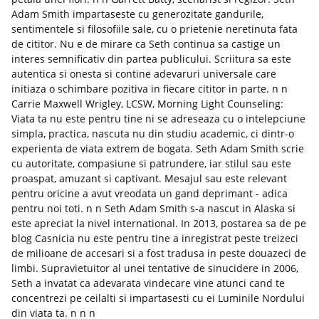
Adam Smith impartaseste cu generozitate gandurile,
sentimentele si filosofiile sale, cu o prietenie neretinuta fata
de cititor. Nu e de mirare ca Seth continua sa castige un
interes semnificativ din partea publicului. Scriitura sa este
autentica si onesta si contine adevaruri universale care
initiaza o schimbare pozitiva in fiecare cititor in parte. n n
Carrie Maxwell Wrigley, LCSW, Morning Light Counseling:
Viata ta nu este pentru tine ni se adreseaza cu o intelepciune
simpla, practica, nascuta nu din studiu academic, ci dintr-o
experienta de viata extrem de bogata. Seth Adam Smith scrie
cu autoritate, compasiune si patrundere, iar stilul sau este
proaspat, amuzant si captivant. Mesajul sau este relevant
pentru oricine a avut vreodata un gand deprimant - adica
pentru noi toti. n n Seth Adam Smith s-a nascut in Alaska si
este apreciat la nivel international. In 2013, postarea sa de pe
blog Casnicia nu este pentru tine a inregistrat peste treizeci
de milioane de accesari si a fost tradusa in peste douazeci de
limbi. Supravietuitor al unei tentative de sinucidere in 2006,
Seth a invatat ca adevarata vindecare vine atunci cand te
concentrezi pe ceilalti si impartasesti cu ei Luminile Nordului
din viata ta. n n n