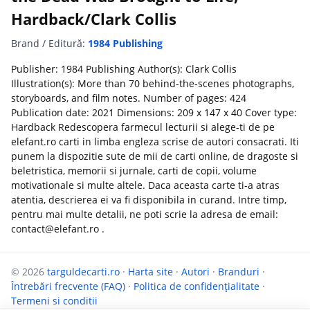
Hardback/Clark Collis
Brand / Editură:
1984 Publishing
Publisher: 1984 Publishing Author(s): Clark Collis
Illustration(s): More than 70 behind-the-scenes photographs,
storyboards, and film notes. Number of pages: 424
Publication date: 2021 Dimensions: 209 x 147 x 40 Cover type:
Hardback Redescopera farmecul lecturii si alege-ti de pe
elefant.ro carti in limba engleza scrise de autori consacrati. Iti
punem la dispozitie sute de mii de carti online, de dragoste si
beletristica, memorii si jurnale, carti de copii, volume
motivationale si multe altele. Daca aceasta carte ti-a atras
atentia, descrierea ei va fi disponibila in curand. Intre timp,
pentru mai multe detalii, ne poti scrie la adresa de email:
contact@elefant.ro .
© 2026
targuldecarti.ro
·
Harta site
·
Autori
·
Branduri
·
Întrebări frecvente (FAQ)
·
Politica de confidențialitate
·
Termeni si conditii