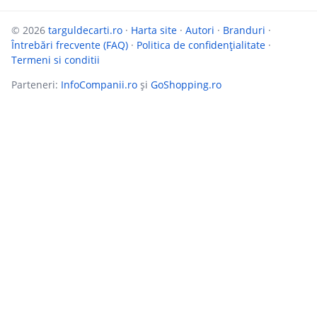
© 2026
targuldecarti.ro
·
Harta site
·
Autori
·
Branduri
·
Întrebări frecvente (FAQ)
·
Politica de confidențialitate
·
Termeni si conditii
Parteneri:
InfoCompanii.ro
și
GoShopping.ro