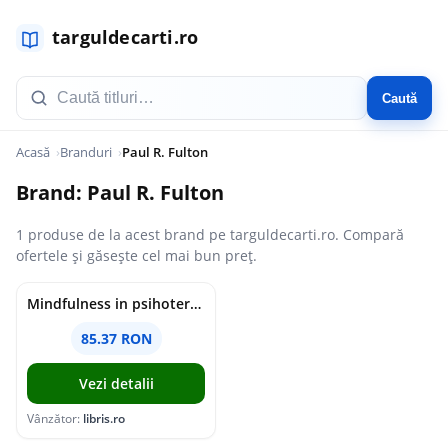
Caută
Acasă
Branduri
Paul R. Fulton
Brand: Paul R. Fulton
1 produse de la acest brand pe targuldecarti.ro. Compară
ofertele și găsește cel mai bun preț.
Mindfulness in psihoterapie - Christopher K. Germer, Ronald D. Siegel, Paul R. Fulton
85.37 RON
Vezi detalii
Vânzător:
libris.ro