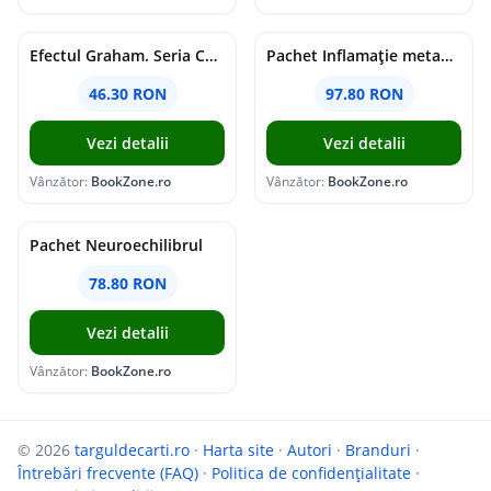
Efectul Graham. Seria Campus Diaries Vol.1
Pachet Inflamație metabolism și creier
46.30 RON
97.80 RON
Vezi detalii
Vezi detalii
Vânzător:
BookZone.ro
Vânzător:
BookZone.ro
Pachet Neuroechilibrul
78.80 RON
Vezi detalii
Vânzător:
BookZone.ro
© 2026
targuldecarti.ro
·
Harta site
·
Autori
·
Branduri
·
Întrebări frecvente (FAQ)
·
Politica de confidențialitate
·