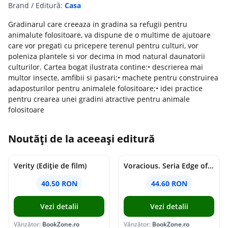
Brand / Editură:
Casa
Gradinarul care creeaza in gradina sa refugii pentru
animalute folositoare, va dispune de o multime de ajutoare
care vor pregati cu pricepere terenul pentru culturi, vor
poleniza plantele si vor decima in mod natural daunatorii
culturilor. Cartea bogat ilustrata contine:• descrierea mai
multor insecte, amfibii si pasari;• machete pentru construirea
adaposturilor pentru animalele folositoare;• idei practice
pentru crearea unei gradini atractive pentru animale
folositoare
Noutăți de la aceeași editură
Verity (Ediție de film)
Voracious. Seria Edge of Darkness Vol.2
40.50 RON
44.60 RON
Vezi detalii
Vezi detalii
Vânzător:
BookZone.ro
Vânzător:
BookZone.ro