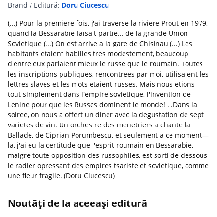
Brand / Editură:
Doru Ciucescu
(...) Pour la premiere fois, j'ai traverse la riviere Prout en 1979,
quand la Bessarabie faisait partie... de la grande Union
Sovietique (...) On est arrive a la gare de Chisinau (...) Les
habitants etaient habilles tres modestement, beaucoup
d'entre eux parlaient mieux le russe que le roumain. Toutes
les inscriptions publiques, rencontrees par moi, utilisaient les
lettres slaves et les mots etaient russes. Mais nous etions
tout simplement dans l'empire sovietique, l'invention de
Lenine pour que les Russes dominent le monde! ...Dans la
soiree, on nous a offert un diner avec la degustation de sept
varietes de vin. Un orchestre des menetriers a chante la
Ballade, de Ciprian Porumbescu, et seulement a ce moment—
la, j'ai eu la certitude que l'esprit roumain en Bessarabie,
malgre toute opposition des russophiles, est sorti de dessous
le radier opressant des empires tsariste et sovietique, comme
une fleur fragile. (Doru Ciucescu)
Noutăți de la aceeași editură