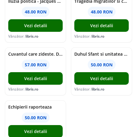
Iluzia politica - Jacques Ellul
Tragedia migratiilor si caderea imperiilor. Sfantul Augustin si noi - Chantal Delsol
48.00 RON
48.00 RON
Vezi detalii
Vezi detalii
Vânzător:
libris.ro
Vânzător:
libris.ro
Cuvantul care zideste. Dialoguri - Vartan Arachelian
Duhul Sfant si unitatea Bisericii. Jurnal de Conciliu - Andre Scrima
57.00 RON
50.00 RON
Vezi detalii
Vezi detalii
Vânzător:
libris.ro
Vânzător:
libris.ro
Echipierii raporteaza
50.00 RON
Vezi detalii