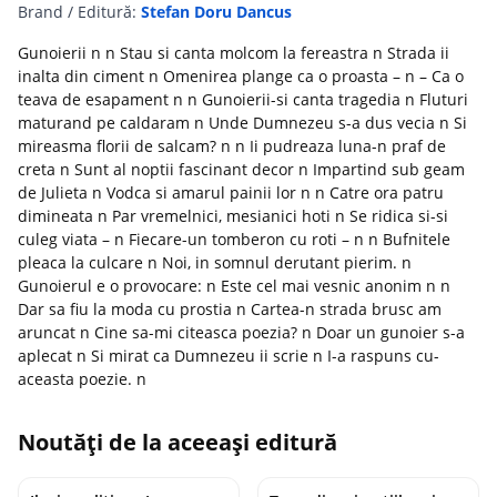
Brand / Editură:
Stefan Doru Dancus
Gunoierii n n Stau si canta molcom la fereastra n Strada ii
inalta din ciment n Omenirea plange ca o proasta – n – Ca o
teava de esapament n n Gunoierii-si canta tragedia n Fluturi
maturand pe caldaram n Unde Dumnezeu s-a dus vecia n Si
mireasma florii de salcam? n n Ii pudreaza luna-n praf de
creta n Sunt al noptii fascinant decor n Impartind sub geam
de Julieta n Vodca si amarul painii lor n n Catre ora patru
dimineata n Par vremelnici, mesianici hoti n Se ridica si-si
culeg viata – n Fiecare-un tomberon cu roti – n n Bufnitele
pleaca la culcare n Noi, in somnul derutant pierim. n
Gunoierul e o provocare: n Este cel mai vesnic anonim n n
Dar sa fiu la moda cu prostia n Cartea-n strada brusc am
aruncat n Cine sa-mi citeasca poezia? n Doar un gunoier s-a
aplecat n Si mirat ca Dumnezeu ii scrie n I-a raspuns cu-
aceasta poezie. n
Noutăți de la aceeași editură