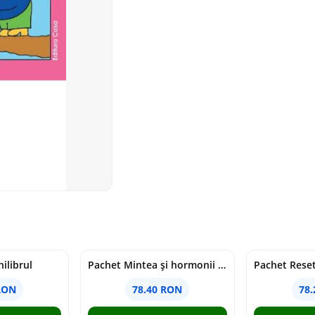
ilibrul
Pachet Mintea și hormonii tăi
RON
78.40 RON
78