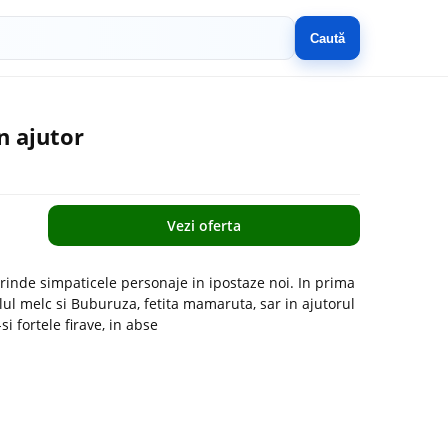
Caută
n ajutor
Vezi oferta
rinde simpaticele personaje in ipostaze noi. In prima
elul melc si Buburuza, fetita mamaruta, sar in ajutorul
 fortele firave, in abse