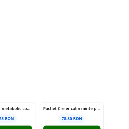
Pachet Reset metabolic complet
Pachet Creier calm minte puternică
.25 RON
78.80 RON