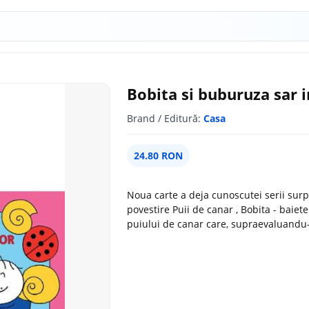
Bobita si buburuza sar i
Brand / Editură:
Casa
24.80 RON
Noua carte a deja cunoscutei serii surp
povestire Puii de canar , Bobita - baiet
puiului de canar care, supraevaluandu-si