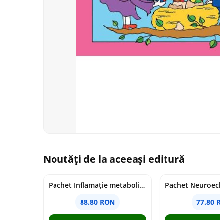
Noutăți de la aceeași editură
Pachet Inflamație metabolism și creier
Pachet Neuroech
88.80 RON
77.80 