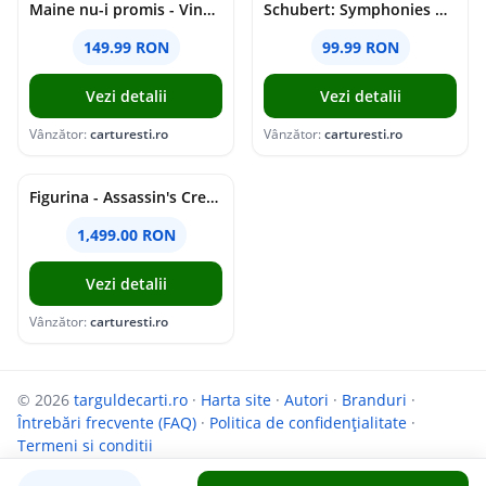
Maine nu-i promis - Vinyl | Grasu XXL
Schubert: Symphonies Nos. 5-6, 8-9; Rosamunde Overture & Ballet Music (SACD) | Herbert von Karajan, Berliner Philharmoniker
149.99 RON
99.99 RON
Vezi detalii
Vezi detalii
Vânzător:
carturesti.ro
Vânzător:
carturesti.ro
Figurina - Assassin's Creed: Shadows - Animus Yasuke | PureArts
1,499.00 RON
Vezi detalii
Vânzător:
carturesti.ro
© 2026
targuldecarti.ro
·
Harta site
·
Autori
·
Branduri
·
Întrebări frecvente (FAQ)
·
Politica de confidențialitate
·
Termeni si conditii
Parteneri:
InfoCompanii.ro
și
GoShopping.ro