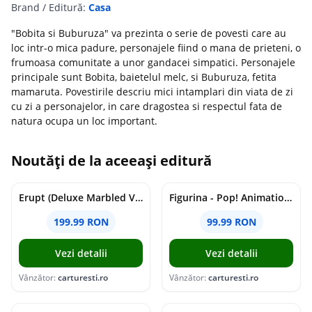
Brand / Editură:
Casa
"Bobita si Buburuza" va prezinta o serie de povesti care au
loc intr-o mica padure, personajele fiind o mana de prieteni, o
frumoasa comunitate a unor gandacei simpatici. Personajele
principale sunt Bobita, baietelul melc, si Buburuza, fetita
mamaruta. Povestirile descriu mici intamplari din viata de zi
cu zi a personajelor, in care dragostea si respectul fata de
natura ocupa un loc important.
Noutăți de la aceeași editură
Erupt (Deluxe Marbled Vinyl) | Cojo
Figurina - Pop! Animation - One Piece - Nico Robin | Funko
199.99 RON
99.99 RON
Vezi detalii
Vezi detalii
Vânzător:
carturesti.ro
Vânzător:
carturesti.ro