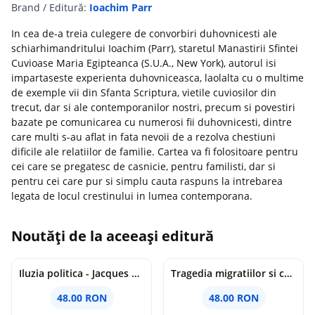
Brand / Editură:
Ioachim Parr
In cea de-a treia culegere de convorbiri duhovnicesti ale
schiarhimandritului Ioachim (Parr), staretul Manastirii Sfintei
Cuvioase Maria Egipteanca (S.U.A., New York), autorul isi
impartaseste experienta duhovniceasca, laolalta cu o multime
de exemple vii din Sfanta Scriptura, vietile cuviosilor din
trecut, dar si ale contemporanilor nostri, precum si povestiri
bazate pe comunicarea cu numerosi fii duhovnicesti, dintre
care multi s-au aflat in fata nevoii de a rezolva chestiuni
dificile ale relatiilor de familie. Cartea va fi folositoare pentru
cei care se pregatesc de casnicie, pentru familisti, dar si
pentru cei care pur si simplu cauta raspuns la intrebarea
legata de locul crestinului in lumea contemporana.
Noutăți de la aceeași editură
Iluzia politica - Jacques Ellul
Tragedia migratiilor si caderea imperiilor. Sfantul Augustin si noi - Chantal Delsol
48.00 RON
48.00 RON