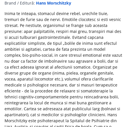
Brand / Editură:
Hans Morschitzky
Inima te inteapa, stomacul devine rebel, urechile tiuie,
tremuri de furie sau de nervi. Emotiile clocotesc si esti vesnic
stresat. Pe nestiute, organismul se frange sub aceasta
presiune: apar palpitatiile, respiri mai greu, transpiri mai des
si acuzi tulburari gastrointestinale. Evitand capcana
explicatiilor simpliste, de tipul „bolile de inima sunt efectul
ambitiei si agitatiei, cartea de fata prezinta un model
complex, bio-psiho-social, in care stresul emotional este vazut
nu doar ca factor de imbolnavire sau agravare a bolii, dar si
ca efect adesea ignorat al afectiunii somatice. Organizat pe
diverse grupe de organe (inima, pielea, organele genitale,
vocea, aparatul locomotor etc.), volumul ofera clarificarile
medicale si psihologice necesare, dar si masuri terapeutice
eficiente - de la procedee de relaxare si somatoterapie la
tehnici cognitiv-comportamentele pentru reincadrarea bolii,
reintegrarea la locul de munca si mai buna gestionare a
emotiilor. Cartea se adreseaza atat publicului larg (bolnavi si
apartinatori), cat si medicilor si psihologilor clinicieni. Hans
Morschitzky este psihoterapeut la Spitalul de Psihiatrie din
Linz, Austria, si coautor al cartii Frica de boala. Cum sa o