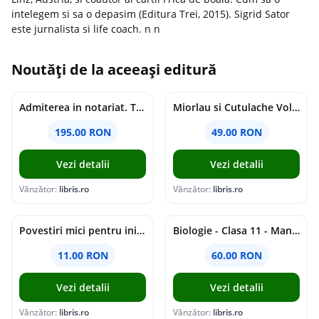
intelegem si sa o depasim (Editura Trei, 2015). Sigrid Sator
este jurnalista si life coach. n n
Noutăți de la aceeași editură
Admiterea in notariat. Teste grila si sinteze teoretice Ed.11 - Adina-Renate Motica, Oana-Elena Buzincu, Veronica Stan
Miorlau si Cutulache Vol.1: Cu bicicleta pana la Luna - Timo Parvela
195.00 RON
49.00 RON
Vezi detalii
Vezi detalii
Vânzător:
libris.ro
Vânzător:
libris.ro
Povestiri mici pentru inimi mari - Adrian Chiaga, Cristina Chiaga
Biologie - Clasa 11 - Manual - Elena Crocnan, Irina Angheluta
11.00 RON
60.00 RON
Vezi detalii
Vezi detalii
Vânzător:
libris.ro
Vânzător:
libris.ro