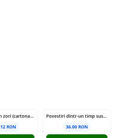
cine moare in zori (cartonata) - holly jackson
Povestiri dintr-un timp suspendat - Simona Mihutiu
.12 RON
36.00 RON