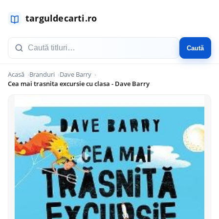
Caută
Acasă
Branduri
Dave Barry
Cea mai trasnita excursie cu clasa - Dave Barry