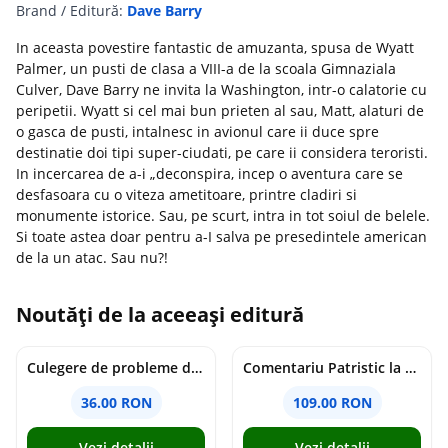
Brand / Editură:
Dave Barry
In aceasta povestire fantastic de amuzanta, spusa de Wyatt
Palmer, un pusti de clasa a VIII-a de la scoala Gimnaziala
Culver, Dave Barry ne invita la Washington, intr-o calatorie cu
peripetii. Wyatt si cel mai bun prieten al sau, Matt, alaturi de
o gasca de pusti, intalnesc in avionul care ii duce spre
destinatie doi tipi super-ciudati, pe care ii considera teroristi.
In incercarea de a-i „deconspira, incep o aventura care se
desfasoara cu o viteza ametitoare, printre cladiri si
monumente istorice. Sau, pe scurt, intra in tot soiul de belele.
Si toate astea doar pentru a-I salva pe presedintele american
de la un atac. Sau nu?!
Noutăți de la aceeași editură
Culegere de probleme de matematica - Clasa 8 - Ioana Monalisa Manea, Cristina Neagoe
Comentariu Patristic la Scriptura. Vechiul Testament II. Geneza, 12-50 - George Claudiu Tutu, Mark Sheridan, Alexander Baumgarten, Thomas C. Oden
36.00 RON
109.00 RON
Vezi detalii
Vezi detalii