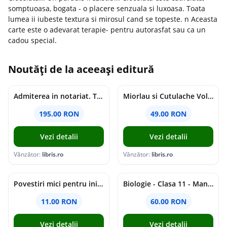
somptuoasa, bogata - o placere senzuala si luxoasa. Toata
lumea ii iubeste textura si mirosul cand se topeste. n Aceasta
carte este o adevarat terapie- pentru autorasfat sau ca un
cadou special.
Noutăți de la aceeași editură
Admiterea in notariat. Teste grila si sinteze teoretice Ed.11 - Adina-Renate Motica, Oana-Elena Buzincu, Veronica Stan
Miorlau si Cutulache Vol.1: Cu bicicleta pana la Luna - Timo Parvela
195.00 RON
49.00 RON
Vezi detalii
Vezi detalii
Vânzător:
libris.ro
Vânzător:
libris.ro
Povestiri mici pentru inimi mari - Adrian Chiaga, Cristina Chiaga
Biologie - Clasa 11 - Manual - Elena Crocnan, Irina Angheluta
11.00 RON
60.00 RON
Vezi detalii
Vezi detalii