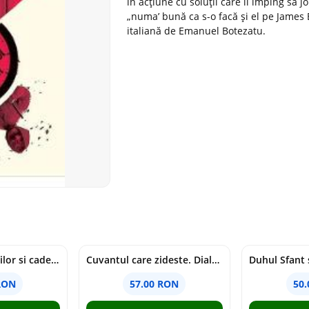
în acțiune cu soluții care îl împing să 
„numa’ bună ca s-o facă și el pe James 
italiană de Emanuel Botezatu.
Tragedia migratiilor si caderea imperiilor. Sfantul Augustin si noi - Chantal Delsol
Cuvantul care zideste. Dialoguri - Vartan Arachelian
RON
57.00 RON
50