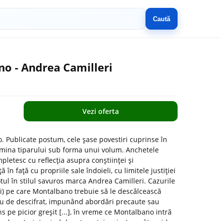
Caută
no - Andrea Camilleri
Vezi oferta
. Publicate postum, cele șase povestiri cuprinse în
umina tiparului sub forma unui volum. Anchetele
letesc cu reflecția asupra conștiinței și
 în față cu propriile sale îndoieli, cu limitele justiției
otul în stilul savuros marca Andrea Camilleri. Cazurile
i) pe care Montalbano trebuie să le descâlcească
reu de descifrat, impunând abordări precaute sau
ins pe picior greșit [...], în vreme ce Montalbano intră