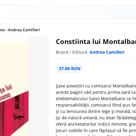
no - Andrea Camilleri
Constiinta lui Montalba
Brand / Editură:
Andrea Camilleri
37.00 RON
Șase povestiri cu comisarul Montalbano
aceste pagini văd pentru prima oară l
emblematicului Salvo Montalbano se împ
responsabilității, comisarul fiind pus față
și cu tensiunea dintre lege și morală, t
(și de natură umană, nu doar fărădeleg
oferă anchetatorilor indicii minime, g
jocuri subtile în care făptașul să fie pr