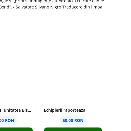
jongleze (printre indulgențe autoironice) cu câte o idee
Bond”. - Salvatore Silvano Nigro Traducere din limba
Duhul Sfant si unitatea Bisericii. Jurnal de Conciliu - Andre Scrima
Echipierii raporteaza
.00 RON
50.00 RON