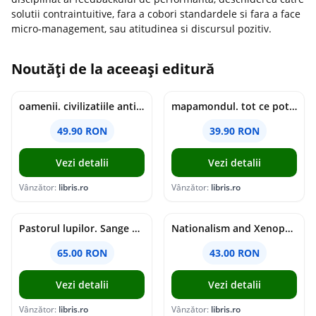
solutii contraintuitive, fara a cobori standardele si fara a face
micro-management, sau atitudinea si discursul pozitiv.
Noutăți de la aceeași editură
oamenii. civilizatiile antice si lucrurile uluitoare pe care le-au creat - jonny marx, charlie davis
mapamondul. tot ce poti invata dintr-o harta - raquel martin
49.90 RON
39.90 RON
Vezi detalii
Vezi detalii
Vânzător:
libris.ro
Vânzător:
libris.ro
Pastorul lupilor. Sange de varcolac - Larisa Toader
Nationalism and Xenophobia in Post-Soviet Russia - Ioana Madalina Miron
65.00 RON
43.00 RON
Vezi detalii
Vezi detalii
Vânzător:
libris.ro
Vânzător:
libris.ro