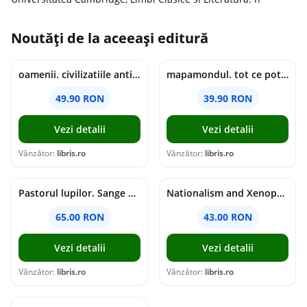
Noutăți de la aceeași editură
oamenii. civilizatiile antice si lucrurile uluitoare pe care le-au creat - jonny marx, charlie davis
mapamondul. tot ce poti invata dintr-o harta - raquel martin
49.90 RON
39.90 RON
Vezi detalii
Vezi detalii
Vânzător:
libris.ro
Vânzător:
libris.ro
Pastorul lupilor. Sange de varcolac - Larisa Toader
Nationalism and Xenophobia in Post-Soviet Russia - Ioana Madalina Miron
65.00 RON
43.00 RON
Vezi detalii
Vezi detalii
Vânzător:
libris.ro
Vânzător:
libris.ro