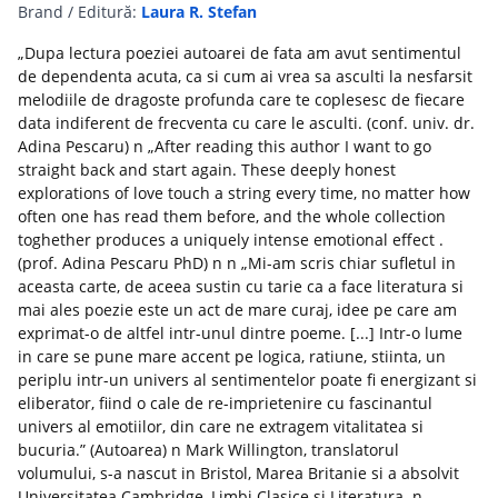
Brand / Editură:
Laura R. Stefan
„Dupa lectura poeziei autoarei de fata am avut sentimentul
de dependenta acuta, ca si cum ai vrea sa asculti la nesfarsit
melodiile de dragoste profunda care te coplesesc de fiecare
data indiferent de frecventa cu care le asculti. (conf. univ. dr.
Adina Pescaru) n „After reading this author I want to go
straight back and start again. These deeply honest
explorations of love touch a string every time, no matter how
often one has read them before, and the whole collection
toghether produces a uniquely intense emotional effect .
(prof. Adina Pescaru PhD) n n „Mi-am scris chiar sufletul in
aceasta carte, de aceea sustin cu tarie ca a face literatura si
mai ales poezie este un act de mare curaj, idee pe care am
exprimat-o de altfel intr-unul dintre poeme. [...] Intr-o lume
in care se pune mare accent pe logica, ratiune, stiinta, un
periplu intr-un univers al sentimentelor poate fi energizant si
eliberator, fiind o cale de re-imprietenire cu fascinantul
univers al emotiilor, din care ne extragem vitalitatea si
bucuria.” (Autoarea) n Mark Willington, translatorul
volumului, s-a nascut in Bristol, Marea Britanie si a absolvit
Universitatea Cambridge, Limbi Clasice si Literatura. n