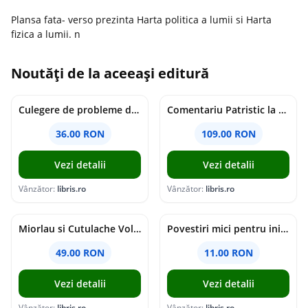
Plansa fata- verso prezinta Harta politica a lumii si Harta
fizica a lumii. n
Noutăți de la aceeași editură
Culegere de probleme de matematica - Clasa 8 - Ioana Monalisa Manea, Cristina Neagoe
Comentariu Patristic la Scriptura. Vechiul Testament II. Geneza, 12-50 - George Claudiu Tutu, Mark Sheridan, Alexander Baumgarten, Thomas C. Oden
36.00 RON
109.00 RON
Vezi detalii
Vezi detalii
Vânzător:
libris.ro
Vânzător:
libris.ro
Miorlau si Cutulache Vol.1: Cu bicicleta pana la Luna - Timo Parvela
Povestiri mici pentru inimi mari - Adrian Chiaga, Cristina Chiaga
49.00 RON
11.00 RON
Vezi detalii
Vezi detalii
Vânzător:
libris.ro
Vânzător:
libris.ro