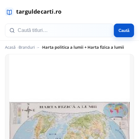
Caută
Acasă
Branduri
-
Harta politica a lumii + Harta fizica a lumii