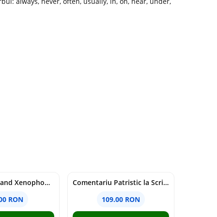
ul: always, never, often, usually, in, on, near, under,
Nationalism and Xenophobia in Post-Soviet Russia - Ioana Madalina Miron
Comentariu Patristic la Scriptura. Vechiul Testament II. Geneza, 12-50 - George Claudiu Tutu, Mark Sheridan, Alexander Baumgarten, Thomas C. Oden
.00 RON
109.00 RON