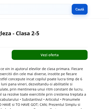
Caută
leza - Clasa 2-5
Vezi oferta
ce vin in ajutorul elevilor de clasa primara. Fiecare
xercitii din cele mai diverse, insotite pe fiecare
 astfel concepute incat copilul poate lucra timp de 6
luni pana vineri, dezvoltandu-si abilitatile si
late, prin mentinerea unui ritm constant de lucru.
 sa rezolve toate exercitiile prin cresterea treptata a
ocabularului • Substantivul • Articolul • Pronumele
 TO HAVE si TO HAVE GOT; CAN; Prezentul Simplu si