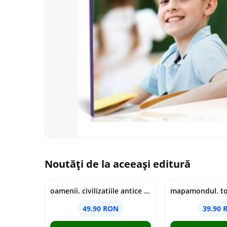
Noutăți de la aceeași editură
oamenii. civilizatiile antice si lucrurile uluitoare pe care le-au creat - jonny marx, charlie davis
49.90 RON
39.90 