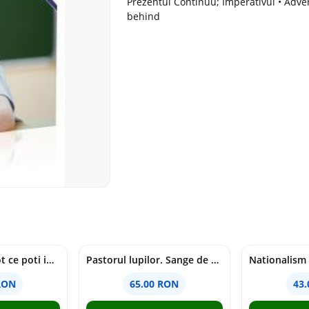
Prezentul Continuu; Imperativul • Adverb
behind
mapamondul. tot ce poti invata dintr-o harta - raquel martin
Pastorul lupilor. Sange de varcolac - Larisa Toader
RON
65.00 RON
43