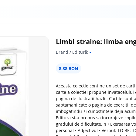
Limbi straine: limba eng
Brand / Editură:
-
8.88 RON
Aceasta colectie contine un set de carti 
carte a colectiei propune invatacelului e
pagina de ilustratii hazlii. Cartile sunt
saptamani cate o pagina de exercitii de 
imbogatindu-si cunostintele deja acumu
Editura si-a propus sa incurajeze copilul
gradului de dificultate. n • Exersarea v
personal • Adjectivul • Verbul: TO BE;