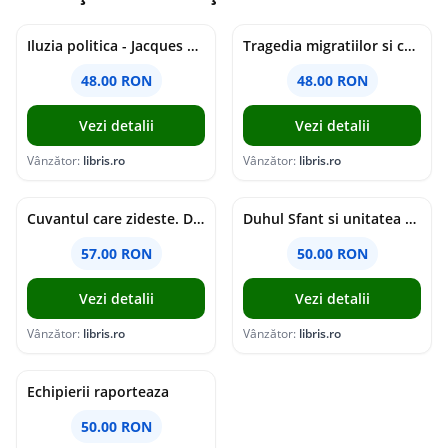
Iluzia politica - Jacques Ellul
Tragedia migratiilor si caderea imperiilor. Sfantul Augustin si noi - Chantal Delsol
48.00 RON
48.00 RON
Vezi detalii
Vezi detalii
Vânzător:
libris.ro
Vânzător:
libris.ro
Cuvantul care zideste. Dialoguri - Vartan Arachelian
Duhul Sfant si unitatea Bisericii. Jurnal de Conciliu - Andre Scrima
57.00 RON
50.00 RON
Vezi detalii
Vezi detalii
Vânzător:
libris.ro
Vânzător:
libris.ro
Echipierii raporteaza
50.00 RON