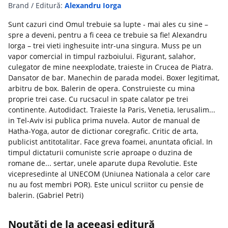
Brand / Editură:
Alexandru Iorga
Sunt cazuri cind Omul trebuie sa lupte - mai ales cu sine –
spre a deveni, pentru a fi ceea ce trebuie sa fie! Alexandru
Iorga – trei vieti inghesuite intr-una singura. Muss pe un
vapor comercial in timpul razboiului. Figurant, salahor,
culegator de mine neexplodate, traieste in Crucea de Piatra.
Dansator de bar. Manechin de parada modei. Boxer legitimat,
arbitru de box. Balerin de opera. Construieste cu mina
proprie trei case. Cu rucsacul in spate calator pe trei
continente. Autodidact. Traieste la Paris, Venetia, Ierusalim...
in Tel-Aviv isi publica prima nuvela. Autor de manual de
Hatha-Yoga, autor de dictionar coregrafic. Critic de arta,
publicist antitotalitar. Face greva foamei, anuntata oficial. In
timpul dictaturii comuniste scrie aproape o duzina de
romane de... sertar, unele aparute dupa Revolutie. Este
vicepresedinte al UNECOM (Uniunea Nationala a celor care
nu au fost membri POR). Este unicul scriitor cu pensie de
balerin. (Gabriel Petri)
Noutăți de la aceeași editură