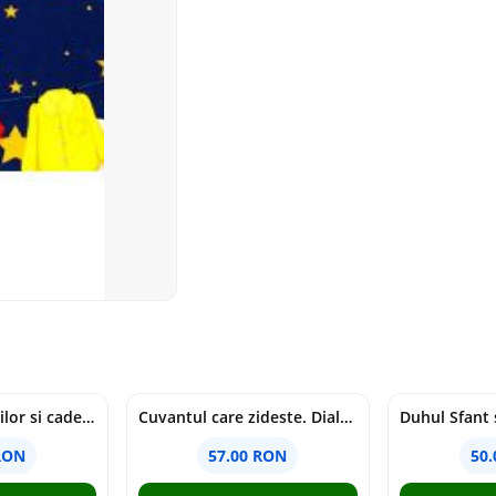
Tragedia migratiilor si caderea imperiilor. Sfantul Augustin si noi - Chantal Delsol
Cuvantul care zideste. Dialoguri - Vartan Arachelian
RON
57.00 RON
50