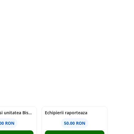
Duhul Sfant si unitatea Bisericii. Jurnal de Conciliu - Andre Scrima
Echipierii raporteaza
.00 RON
50.00 RON