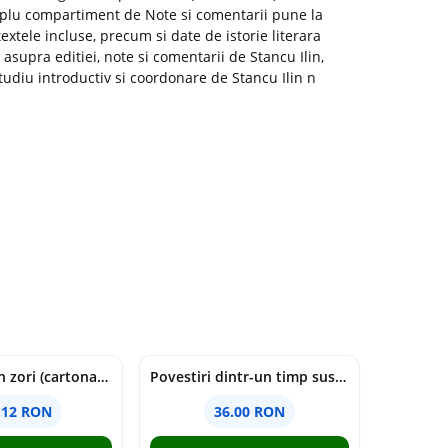
mplu compartiment de Note si comentarii pune la
 textele incluse, precum si date de istorie literara
 asupra editiei, note si comentarii de Stancu Ilin,
tudiu introductiv si coordonare de Stancu Ilin n
cine moare in zori (cartonata) - holly jackson
Povestiri dintr-un timp suspendat - Simona Mihutiu
.12 RON
36.00 RON