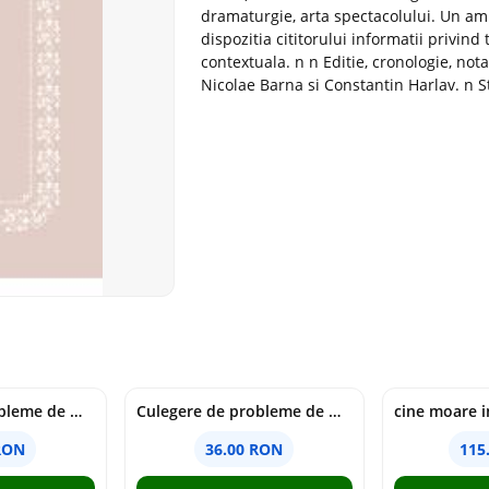
dramaturgie, arta spectacolului. Un a
dispozitia cititorului informatii privind
contextuala. n n Editie, cronologie, nota
Nicolae Barna si Constantin Harlav. n S
Culegere de probleme de matematica - Clasa 6 - Ioana Monalisa Manea, Cristina Neagoe
Culegere de probleme de matematica - Clasa 5 - Ioana Monalisa Manea, Cristina Neagoe
RON
36.00 RON
115