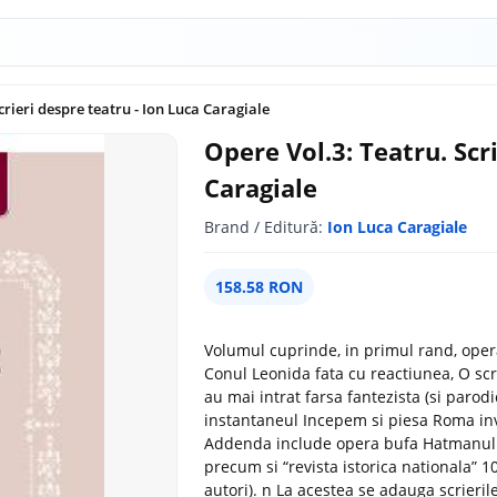
crieri despre teatru - Ion Luca Caragiale
Opere Vol.3: Teatru. Scr
Caragiale
Brand / Editură:
Ion Luca Caragiale
158.58 RON
Volumul cuprinde, in primul rand, oper
Conul Leonida fata cu reactiunea, O scr
au mai intrat farsa fantezista (si parod
instantaneul Incepem si piesa Roma invi
Addenda include opera bufa Hatmanul Ba
precum si “revista istorica nationala” 1
autori). n La acestea se adauga scrierile