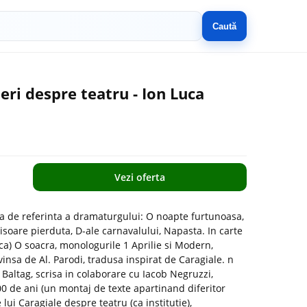
Caută
ieri despre teatru - Ion Luca
Vezi oferta
a de referinta a dramaturgului: O noapte furtunoasa,
isoare pierduta, D-ale carnavalului, Napasta. In carte
ica) O soacra, monologurile 1 Aprilie si Modern,
nsa de Al. Parodi, tradusa inspirat de Caragiale. n
ltag, scrisa in colaborare cu Iacob Negruzzi,
00 de ani (un montaj de texte apartinand diferitor
 lui Caragiale despre teatru (ca institutie),