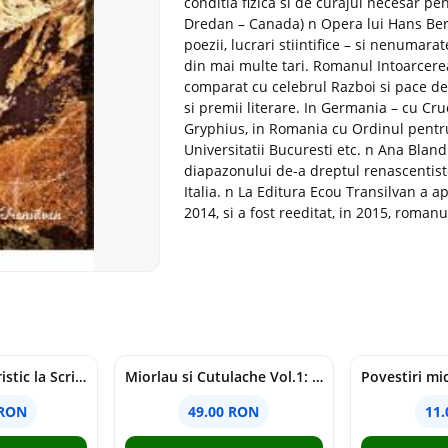
conditia fizica si de curajul necesar pe
Dredan – Canada) n Opera lui Hans Berge
poezii, lucrari stiintifice – si nenumara
din mai multe tari. Romanul Intoarcerea 
comparat cu celebrul Razboi si pace de
si premii literare. In Germania – cu Cr
Gryphius, in Romania cu Ordinul pentru M
Universitatii Bucuresti etc. n Ana Bland
diapazonului de-a dreptul renascentiste
Italia. n La Editura Ecou Transilvan a ap
2014, si a fost reeditat, in 2015, romanu
Comentariu Patristic la Scriptura. Vechiul Testament II. Geneza, 12-50 - George Claudiu Tutu, Mark Sheridan, Alexander Baumgarten, Thomas C. Oden
Miorlau si Cutulache Vol.1: Cu bicicleta pana la Luna - Timo Parvela
 RON
49.00 RON
11