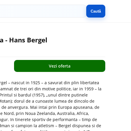
Caută
a - Hans Bergel
Vezi oferta
el – nascut in 1925 – a savurat din plin libertatea
amnat de trei ori din motive politice, iar in 1959 – la
rintul si bardul (1957), „unul dintre putinele
 Motan); dorul de a cunoaste lumea de dincolo de
e de anvergura. Mai intai prin Europa apuseana, de
 Nord, prin Noua Zeelanda, Australia, Africa,
ngur. In tinerete sportiv de performanta – timp de
ordman si campion la atletism – Bergel dispunea si de