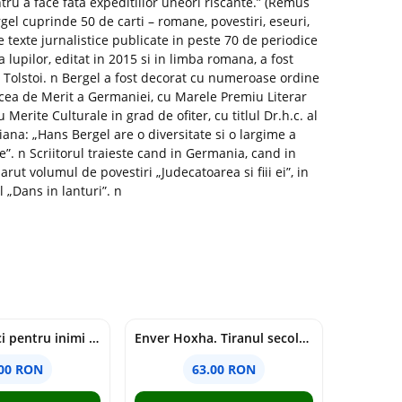
ntru a face fata expeditiilor uneori riscante.” (Remus
l cuprinde 50 de carti – romane, povestiri, eseuri,
te texte jurnalistice publicate in peste 70 de periodice
lupilor, editat in 2015 si in limba romana, a fost
 Tolstoi. n Bergel a fost decorat cu numeroase ordine
ucea de Merit a Germaniei, cu Marele Premiu Literar
erite Culturale in grad de ofiter, cu titlul Dr.h.c. al
iana: „Hans Bergel are o diversitate si o largime a
”. n Scriitorul traieste cand in Germania, cand in
arut volumul de povestiri „Judecatoarea si fiii ei”, in
l „Dans in lanturi”. n
Povestiri mici pentru inimi mari - Adrian Chiaga, Cristina Chiaga
Enver Hoxha. Tiranul secolului al XX-lea - Rober C. Austin, Artan R. Hoxha
.00 RON
63.00 RON