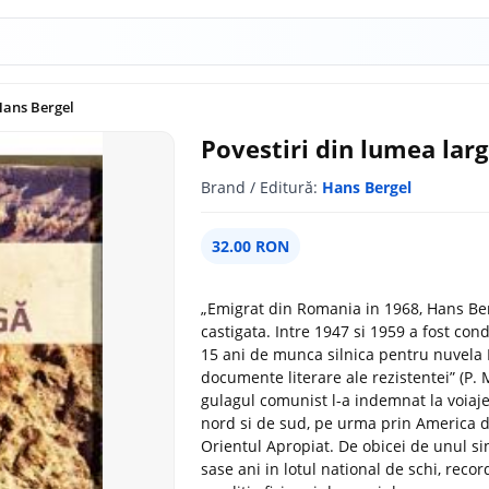
 Hans Bergel
Povestiri din lumea larg
Brand / Editură:
Hans Bergel
32.00 RON
„Emigrat din Romania in 1968, Hans Berg
castigata. Intre 1947 si 1959 a fost cond
15 ani de munca silnica pentru nuvela P
documente literare ale rezistentei” (P.
gulagul comunist l-a indemnat la voiaj
nord si de sud, pe urma prin America de
Orientul Apropiat. De obicei de unul si
sase ani in lotul national de schi, rec