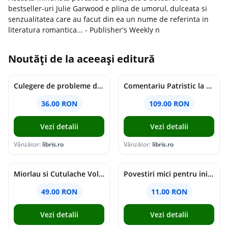
bestseller-uri Julie Garwood e plina de umorul, dulceata si
senzualitatea care au facut din ea un nume de referinta in
literatura romantica... - Publisher's Weekly n
Noutăți de la aceeași editură
Culegere de probleme de matematica - Clasa 8 - Ioana Monalisa Manea, Cristina Neagoe
Comentariu Patristic la Scriptura. Vechiul Testament II. Geneza, 12-50 - George Claudiu Tutu, Mark Sheridan, Alexander Baumgarten, Thomas C. Oden
36.00 RON
109.00 RON
Vezi detalii
Vezi detalii
Vânzător:
libris.ro
Vânzător:
libris.ro
Miorlau si Cutulache Vol.1: Cu bicicleta pana la Luna - Timo Parvela
Povestiri mici pentru inimi mari - Adrian Chiaga, Cristina Chiaga
49.00 RON
11.00 RON
Vezi detalii
Vezi detalii