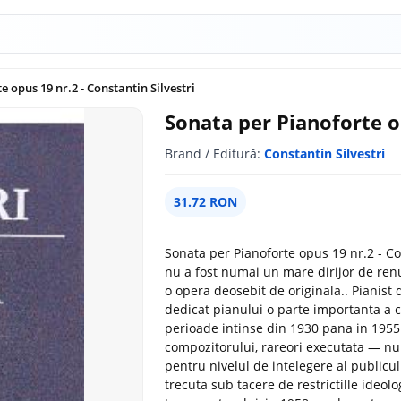
 opus 19 nr.2 - Constantin Silvestri
Sonata per Pianoforte op
Brand / Editură:
Constantin Silvestri
31.72 RON
Sonata per Pianoforte opus 19 nr.2 - Con
nu a fost numai un mare dirijor de ren
o opera deosebit de originala.. Pianist 
dedicat pianului o parte importanta a c
perioade intinse din 1930 pana in 1955
compozitorului, rareori executata — nu
pentru nivelul de intelegere al publiculu
trecuta sub tacere de restrictille ideol