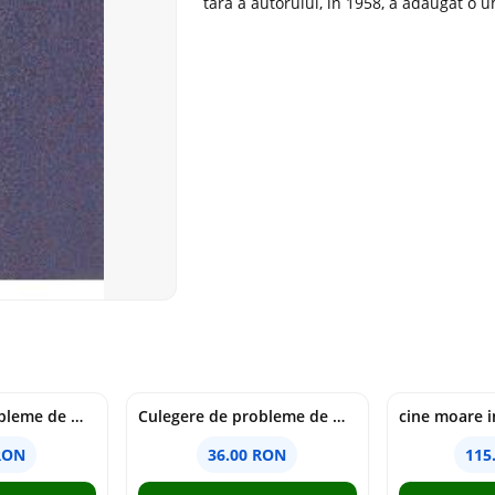
tara a autorului, in 1958, a adaugat o
Culegere de probleme de matematica - Clasa 6 - Ioana Monalisa Manea, Cristina Neagoe
Culegere de probleme de matematica - Clasa 5 - Ioana Monalisa Manea, Cristina Neagoe
RON
36.00 RON
115