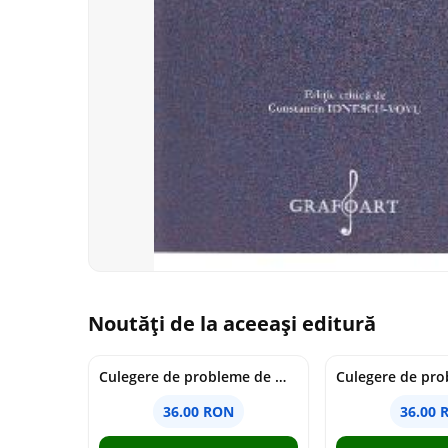
Noutăți de la aceeași editură
Culegere de probleme de matematica - Clasa 7 - Ioana Monalisa Manea
36.00 RON
36.00 