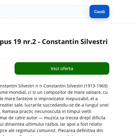
Caută
us 19 nr.2 - Constantin Silvestri
Vezi oferta
stantin Silvestri n n Constantin Silvestri (1913-1969)
ume mondial, ci si un compozitor de mare valoare, cu
de mare fantezie si improvizator inepuizabil, el a
reatiei sale, lucrarile succedandu-se de-a lungul unei
. Ramasa practic necunoscuta in timpul vietli
mai de catre autor — muzica sa trecea drept dificila
i dinaintea ultimului razboi, iar apoi a fost relativ
ogice ale regimului comunist. Plecarea definitiva din