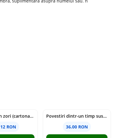
 umbra, suplimentara asupra numelui sau. n
cine moare in zori (cartonata) - holly jackson
Povestiri dintr-un timp suspendat - Simona Mihutiu
.12 RON
36.00 RON