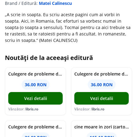
Brand / Editură:
Matei Calinescu
„A scrie in soapta. Eu scriu aceste pagini cum ai vorbi in
soapta. Aici, in Romania, fac eforturi sa vorbesc numai in
soapta (o soapta a sensului). Tocmai pentru ca aici trebuie sa
te rastesti, sa te ratoiesti pentru a fi ascultat. In romaneste,
scriu in soapta.“ (Matei CALINESCU)
Noutăți de la aceeași editură
Culegere de probleme de matematica - Clasa 7 - Ioana Monalisa Manea
Culegere de probleme de matematica - Clasa 6 - Ioana Monalisa Manea, Cristina Neagoe
36.00 RON
36.00 RON
Vezi detalii
Vezi detalii
Vânzător:
libris.ro
Vânzător:
libris.ro
Culegere de probleme de matematica - Clasa 5 - Ioana Monalisa Manea, Cristina Neagoe
cine moare in zori (cartonata) - holly jackson