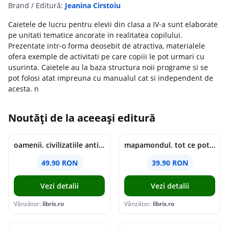
Brand / Editură:
Jeanina Cirstoiu
Caietele de lucru pentru elevii din clasa a IV‑a sunt elaborate
pe unitati tematice ancorate in realitatea copilului.
Prezentate intr‑o forma deosebit de atractiva, materialele
ofera exemple de activitati pe care copiii le pot urmari cu
usurinta. Caietele au la baza structura noii programe si se
pot folosi atat impreuna cu manualul cat si independent de
acesta. n
Noutăți de la aceeași editură
oamenii. civilizatiile antice si lucrurile uluitoare pe care le-au creat - jonny marx, charlie davis
mapamondul. tot ce poti invata dintr-o harta - raquel martin
49.90 RON
39.90 RON
Vezi detalii
Vezi detalii
Vânzător:
libris.ro
Vânzător:
libris.ro