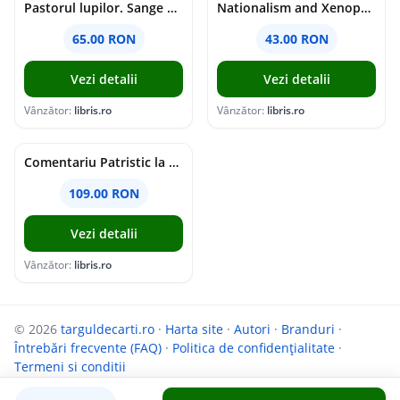
Pastorul lupilor. Sange de varcolac - Larisa Toader
Nationalism and Xenophobia in Post-Soviet Russia - Ioana Madalina Miron
65.00 RON
43.00 RON
Vezi detalii
Vezi detalii
Vânzător:
libris.ro
Vânzător:
libris.ro
Comentariu Patristic la Scriptura. Vechiul Testament II. Geneza, 12-50 - George Claudiu Tutu, Mark Sheridan, Alexander Baumgarten, Thomas C. Oden
109.00 RON
Vezi detalii
Vânzător:
libris.ro
© 2026
targuldecarti.ro
·
Harta site
·
Autori
·
Branduri
·
Întrebări frecvente (FAQ)
·
Politica de confidențialitate
·
Termeni si conditii
Parteneri:
InfoCompanii.ro
și
GoShopping.ro