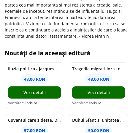
partea cea mai importanta si mai rezistenta a creatiei sale.
Poemele de inceput, resimtindu-se de influenta lui Hugo si
Eminescu, au ca teme iubirea, moartea, vitejia, daruirea
patriotica. Viziunea este fundamental romantica. Lirica sa se
inscrie ca o continuare a aceleia a inaintasilor de care o leaga
constiinta unei datorii testamentare. - Florea Firan n
Noutăți de la aceeași editură
Iluzia politica - Jacques Ellul
Tragedia migratiilor si caderea imperiilor. Sfantul Augustin si noi - Chantal Delsol
48.00 RON
48.00 RON
Vezi detalii
Vezi detalii
Vânzător:
libris.ro
Vânzător:
libris.ro
Cuvantul care zideste. Dialoguri - Vartan Arachelian
Duhul Sfant si unitatea Bisericii. Jurnal de Conciliu - Andre Scrima
57.00 RON
50.00 RON